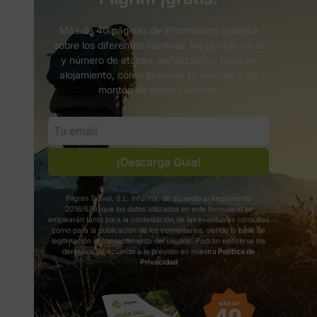
Más de 40 páginas de informacion práctica
sobre los diferentes caminos, los puntos inicio
y número de etapas, señalización, tipos de
alojamiento, cómo preparar tu mochila y un
montón de datos curiosos.
¡Descarga Guía!
Pilgrim Travel, S.L. informa, de acuerdo al Reglamento
2016/679, que los datos utilizados en este formulario se
emplearán tanto para la contestación de las eventuales consultas
como para la publicación de los comentarios, siendo la base de
legitimación el consentimiento del usuario. Podrán ejercerse los
derechos de acuerdo a lo previsto en nuestra
Política de
Privacidad