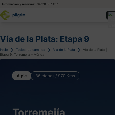
Información y reservas:
+34 910 607 497
Vía de la Plata: Etapa 9
Inicio
❯
Todos los caminos
❯
Vía de la Plata
❯
Vía de la Plata |
Etapa 9: Torremejía – Mérida
A pie
36 etapas / 970 Kms
Torremejía