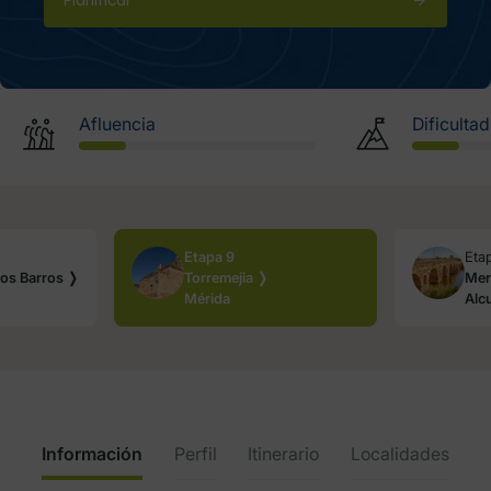
Planificar
Afluencia
Dificultad
Etapa 9
Eta
 los Barros ❭
Torremejia ❭
Mer
Mérida
Alc
Información
Perfil
Itinerario
Localidades