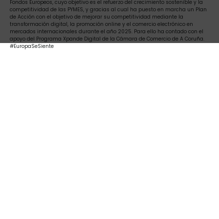
Fondos Europeos, cuyo objetivo es el refuerzo del crecimiento sostenible y la
competitividad de las PYMES, y gracias al cual ha puesto en marcha un Plan
de Acción con el objetivo de mejorar su competitividad mediante la
transformación digital, la promoción online y el comercio electrónico en
mercados internacionales durante el año 2025. Para ello ha contado con el
apoyo del Programa Xpande Digital de la Cámara de Comercio de A Coruña.
#EuropaSeSiente