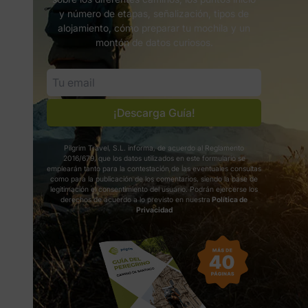
y número de etapas, señalización, tipos de
alojamiento, cómo preparar tu mochila y un
montón de datos curiosos.
¡Descarga Guía!
Pilgrim Travel, S.L. informa, de acuerdo al Reglamento
2016/679, que los datos utilizados en este formulario se
emplearán tanto para la contestación de las eventuales consultas
como para la publicación de los comentarios, siendo la base de
legitimación el consentimiento del usuario. Podrán ejercerse los
derechos de acuerdo a lo previsto en nuestra
Política de
Privacidad