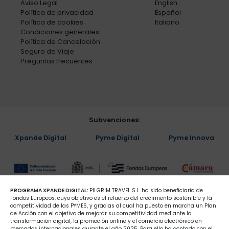
Aviso Legal
English
Política de privacidad
Español
Política de cookies
Italiano
Condiciones generales
Política de Cancelación
Seguro de Viaje
Preguntas frecuentes
Subvenciones:
Xpande Digital
Pyme Digital
Pyme Innova
PROGRAMA XPANDE DIGITAL:
PILGRIM TRAVEL S.L. ha sido beneficiaria de
Fondos Europeos, cuyo objetivo es el refuerzo del crecimiento sostenible y la
competitividad de las PYMES, y gracias al cual ha puesto en marcha un Plan
de Acción con el objetivo de mejorar su competitividad mediante la
transformación digital, la promoción online y el comercio electrónico en
mercados internacionales durante el año 2025. Para ello ha contado con el