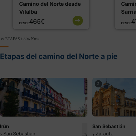
Camino del Norte desde
Camin
Vilalba
Sarri
465€
4
DESDE
DESDE
35 ETAPAS / 804
Kms
Etapas del camino del Norte a pie
1
2
Irún
San Sebastián
San Sebastián
Zarautz
❯
❯