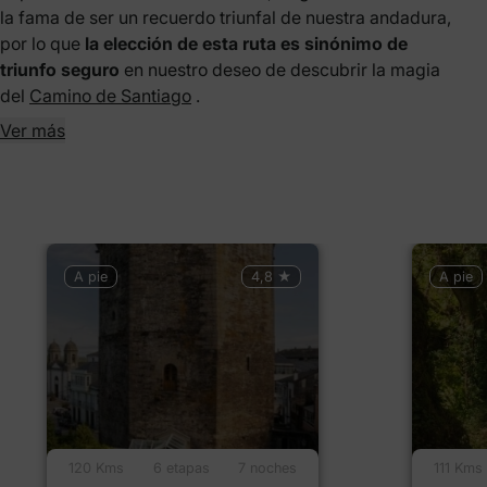
la fama de ser un recuerdo triunfal de nuestra andadura,
por lo que
la elección de esta ruta es sinónimo de
triunfo seguro
en nuestro deseo de descubrir la magia
del
Camino de Santiago
.
Ver más
A pie
4,8 ★
A pie
120 Kms
6 etapas
7 noches
111 Kms