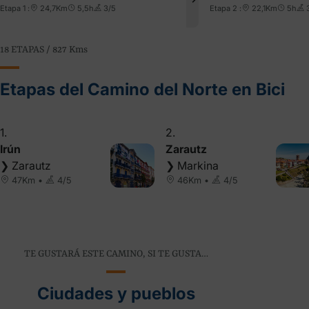
Etapa 1 :
24,7Km
5,5h
3/5
Etapa 2 :
22,1Km
5h
3
18 ETAPAS / 827
Kms
Etapas del Camino del Norte en Bici
1.
2.
Irún
Zarautz
❯ Zarautz
❯ Markina
47Km •
4/5
46Km •
4/5
TE GUSTARÁ ESTE CAMINO, SI TE GUSTA…
Ciudades y pueblos