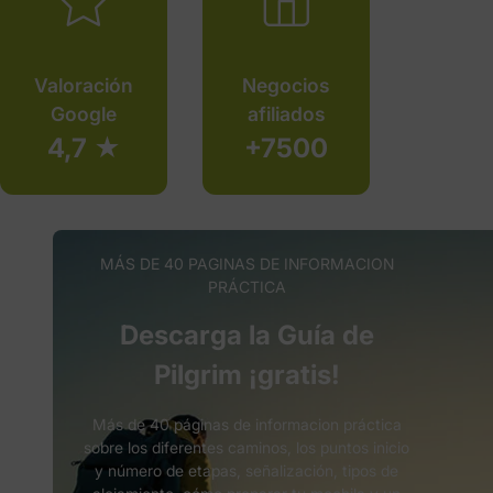
Valoración
Negocios
Google
afiliados
4,7 ★
+7500
MÁS DE 40 PAGINAS DE INFORMACION
PRÁCTICA
Descarga la Guía de
Pilgrim ¡gratis!
Más de 40 páginas de informacion práctica
sobre los diferentes caminos, los puntos inicio
y número de etapas, señalización, tipos de