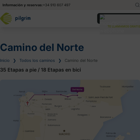
Información y reservas:
+34 910 607 497
English
En
¿Necesitas ayuda?
TE LLAMAMOS GRATIS
Deutsch
De
Italiano
It
Camino del Norte
Inicio
❯
Todos los caminos
❯
Camino del Norte
35 Etapas a pie
/
18 Etapas en bici