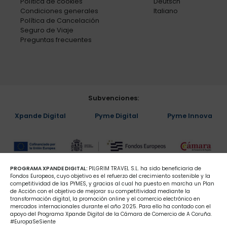
Política de cookies
Deutsch
Condiciones generales
Italiano
Política de Cancelación
Seguro de Viaje
Preguntas frecuentes
Subvenciones:
Xpande Digital
Pyme Digital
Pyme Innova
PROGRAMA XPANDE DIGITAL:
PILGRIM TRAVEL S.L. ha sido beneficiaria de
Fondos Europeos, cuyo objetivo es el refuerzo del crecimiento sostenible y la
competitividad de las PYMES, y gracias al cual ha puesto en marcha un Plan
de Acción con el objetivo de mejorar su competitividad mediante la
transformación digital, la promoción online y el comercio electrónico en
mercados internacionales durante el año 2025. Para ello ha contado con el
apoyo del Programa Xpande Digital de la Cámara de Comercio de A Coruña.
#EuropaSeSiente