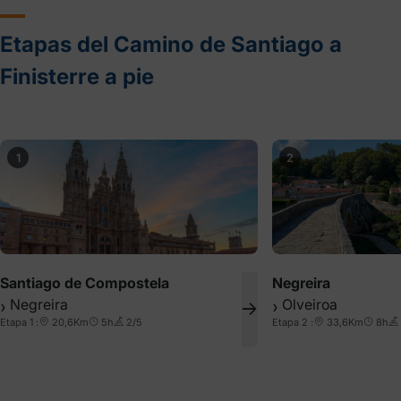
Etapas del Camino de Santiago a
Finisterre a pie
1
2
Santiago de Compostela
Negreira
Negreira
Olveiroa
❯
❯
Etapa 1 :
20,6Km
5h
2/5
Etapa 2 :
33,6Km
8h