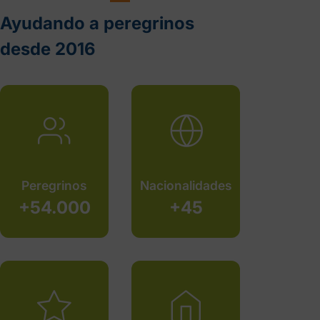
Santiago
, sus etapas, mapas e incluso los pueblos con su
Ayudando a peregrinos
indicaciones sobre qué ver en cada uno.
desde 2016
Peregrinos
Nacionalidades
+54.000
+45