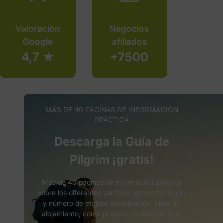
Valoración
Negocios
Google
afiliados
4,7 ★
+7500
MÁS DE 40 PAGINAS DE INFORMACION
PRÁCTICA
Descarga la Guía de
Pilgrim ¡gratis!
Más de 40 páginas de informacion práctica
sobre los diferentes caminos, los puntos inicio
y número de etapas, señalización, tipos de
alojamiento, cómo preparar tu mochila y un