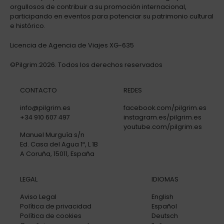
orgullosos de contribuir a su promoción internacional,
participando en eventos para potenciar su patrimonio cultural
e histórico.
Licencia de Agencia de Viajes XG-635
©Pilgrim.2026. Todos los derechos reservados
CONTACTO
REDES
info@pilgrim.es
facebook.com/pilgrim.es
+34 910 607 497
instagram.es/pilgrim.es
youtube.com/pilgrim.es
Manuel Murguía s/n
Ed. Casa del Agua 1º, L 1B
A Coruña, 15011, España
LEGAL
IDIOMAS
Aviso Legal
English
Política de privacidad
Español
Política de cookies
Deutsch