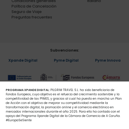
Condiciones generales
Italiano
Política de Cancelación
Seguro de Viaje
Preguntas frecuentes
Subvenciones:
Xpande Digital
Pyme Digital
Pyme Innova
PROGRAMA XPANDE DIGITAL:
PILGRIM TRAVEL S.L. ha sido beneficiaria de
Fondos Europeos, cuyo objetivo es el refuerzo del crecimiento sostenible y la
competitividad de las PYMES, y gracias al cual ha puesto en marcha un Plan
de Acción con el objetivo de mejorar su competitividad mediante la
transformación digital, la promoción online y el comercio electrónico en
mercados internacionales durante el año 2025. Para ello ha contado con el
apoyo del Programa Xpande Digital de la Cámara de Comercio de A Coruña.
#EuropaSeSiente