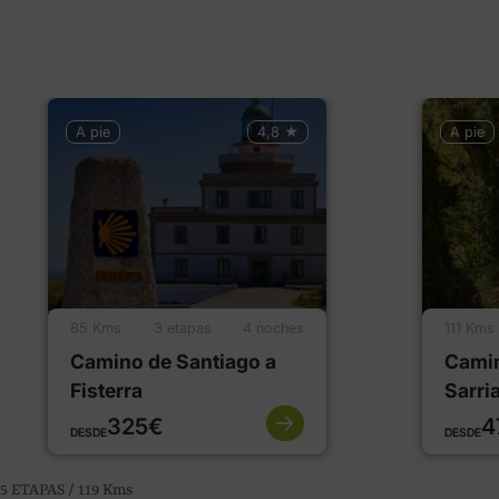
A pie
4,8 ★
A pie
85 Kms
3 etapas
4 noches
111 Kms
Camino de Santiago a
Camin
Fisterra
Sarri
325€
4
DESDE
DESDE
5 ETAPAS / 119
Kms