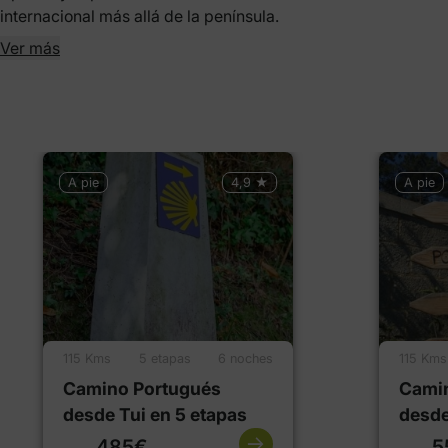
internacional más allá de la península.
Ver más
A pie
4,9 ★
A pie
115 Kms
5 etapas
6 noches
115 Kms
Camino Portugués
Cami
desde Tui en 5 etapas
desde
485€
5