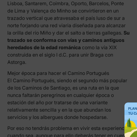
Lisboa, Santarem, Coímbra, Oporto, Barcelos, Ponte
de Lima y Valença do Minho se convirtieron en un
trazado vertical que atravesaba el país luso de sur a
norte forjando una red viaria diseñada para alcanzar
la orilla del río Miño y dar el salto a tierras gallegas.
Su
trazado se conforma con vías y caminos antiguos
heredados de la edad románica
como la vía XIX
construida en el siglo I d.C. para unir Braga con
Astorga.
Mejor época para hacer el Camino Portugués
El Camino Portugués, siendo el segundo más popular
de los Caminos de Santiago, es una ruta en la que
nunca faltarán peregrinos en cualquier época o
estación del año por tratarse de una variante
PLAN
relativamente sencilla y en la que abundan los
TU C
servicios y los albergues donde hospedarse.
Por eso no tendrás problema en vivir esta experiencia
cuando sea, aunque para ello deberás tener en cuenta