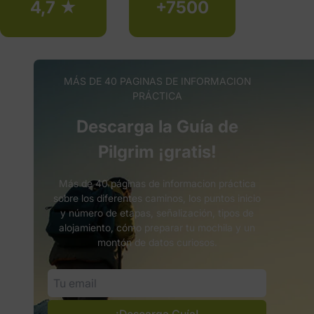
4,7 ★
+7500
MÁS DE 40 PAGINAS DE INFORMACION
PRÁCTICA
Descarga la Guía de
Pilgrim ¡gratis!
Más de 40 páginas de informacion práctica
sobre los diferentes caminos, los puntos inicio
y número de etapas, señalización, tipos de
alojamiento, cómo preparar tu mochila y un
montón de datos curiosos.