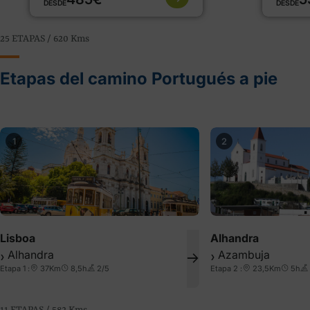
DESDE
DESDE
25 ETAPAS / 620
Kms
Etapas del camino Portugués a pie
1
2
Lisboa
Alhandra
Alhandra
Azambuja
❯
❯
Etapa 1 :
37Km
8,5h
2/5
Etapa 2 :
23,5Km
5h