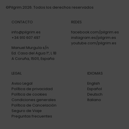
©Pilgrim.2026. Todos los derechos reservados
CONTACTO
REDES
info@pilgrim.es
facebook.com/pilgrim.es
+34 910 607 497
instagram.es/pilgrim.es
youtube.com/pilgrim.es
Manuel Murguía s/n
Ed. Casa del Agua 1º, L 1B
A Coruña, 15011, España
LEGAL
IDIOMAS
Aviso Legal
English
Política de privacidad
Español
Política de cookies
Deutsch
Condiciones generales
Italiano
Política de Cancelación
Seguro de Viaje
Preguntas frecuentes