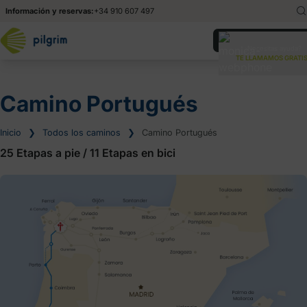
Información y reservas:
+34 910 607 497
English
En
¿Necesitas ayuda?
TE LLAMAMOS GRATIS
Deutsch
De
Italiano
It
Camino Portugués
Inicio
❯
Todos los caminos
❯
Camino Portugués
25 Etapas a pie
/
11 Etapas en bici