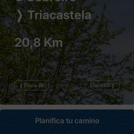
❭
Triacastela
20,8 Km
Etapa 26
Etapa 28
❮
❯
Planifica tu camino