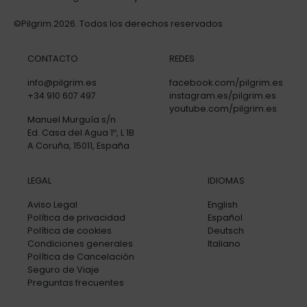
©Pilgrim.2026. Todos los derechos reservados
CONTACTO
REDES
info@pilgrim.es
facebook.com/pilgrim.es
+34 910 607 497
instagram.es/pilgrim.es
youtube.com/pilgrim.es
Manuel Murguía s/n
Ed. Casa del Agua 1º, L 1B
A Coruña, 15011, España
LEGAL
IDIOMAS
Aviso Legal
English
Política de privacidad
Español
Política de cookies
Deutsch
Condiciones generales
Italiano
Política de Cancelación
Seguro de Viaje
Preguntas frecuentes