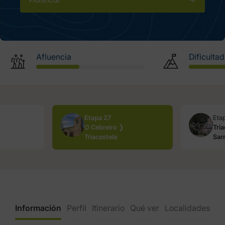
Planificar
Afluencia
Dificultad
Etapa 27
Eta
O Cebreiro ❭
Tri
Triacastela
Sarr
Información
Perfil
Itinerario
Qué ver
Localidades