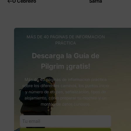
O Cebreiro
Sarria
MÁS DE 40 PAGINAS DE INFORMACION
PRÁCTICA
Descarga la Guía de
Pilgrim ¡gratis!
Más de 40 páginas de informacion práctica
sobre los diferentes caminos, los puntos inicio
y número de etapas, señalización, tipos de
alojamiento, cómo preparar tu mochila y un
montón de datos curiosos.