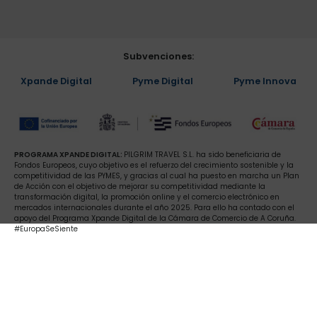
Subvenciones:
Xpande Digital
Pyme Digital
Pyme Innova
PROGRAMA XPANDE DIGITAL:
PILGRIM TRAVEL S.L. ha sido beneficiaria de
Fondos Europeos, cuyo objetivo es el refuerzo del crecimiento sostenible y la
competitividad de las PYMES, y gracias al cual ha puesto en marcha un Plan
de Acción con el objetivo de mejorar su competitividad mediante la
transformación digital, la promoción online y el comercio electrónico en
mercados internacionales durante el año 2025. Para ello ha contado con el
apoyo del Programa Xpande Digital de la Cámara de Comercio de A Coruña.
#EuropaSeSiente