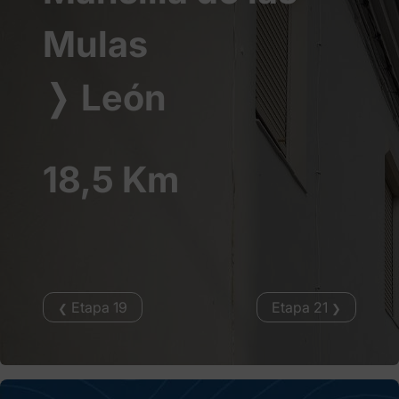
Mulas
❭
León
18,5 Km
Etapa 19
Etapa 21
❮
❯