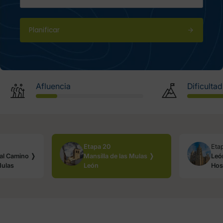
Planificar
Afluencia
Dificultad
Etapa 20
Eta
eal Camino ❭
Mansilla de las Mulas ❭
Leó
Mulas
León
Hos