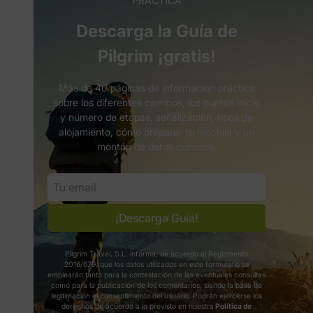
PRÁCTICA
Descarga la Guía de
Pilgrim ¡gratis!
Más de 40 páginas de informacion práctica
sobre los diferentes caminos, los puntos inicio
y número de etapas, señalización, tipos de
alojamiento, cómo preparar tu mochila y un
montón de datos curiosos.
¡Descarga Guía!
Pilgrim Travel, S.L. informa, de acuerdo al Reglamento
2016/679, que los datos utilizados en este formulario se
emplearán tanto para la contestación de las eventuales consultas
como para la publicación de los comentarios, siendo la base de
legitimación el consentimiento del usuario. Podrán ejercerse los
derechos de acuerdo a lo previsto en nuestra
Política de