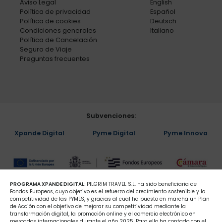
Aviso Legal
English
Política de privacidad
Español
Política de cookies
Deutsch
Condiciones generales
Italiano
Política de Cancelación
Seguro de Viaje
Preguntas frecuentes
Subvenciones:
Xpande Digital
Pyme Digital
Pyme Innova
PROGRAMA XPANDE DIGITAL:
PILGRIM TRAVEL S.L. ha sido beneficiaria de
Fondos Europeos, cuyo objetivo es el refuerzo del crecimiento sostenible y la
competitividad de las PYMES, y gracias al cual ha puesto en marcha un Plan
de Acción con el objetivo de mejorar su competitividad mediante la
transformación digital, la promoción online y el comercio electrónico en
mercados internacionales durante el año 2025. Para ello ha contado con el