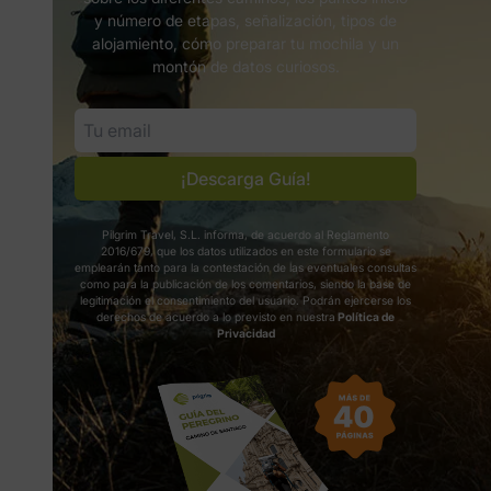
y número de etapas, señalización, tipos de
alojamiento, cómo preparar tu mochila y un
montón de datos curiosos.
¡Descarga Guía!
Pilgrim Travel, S.L. informa, de acuerdo al Reglamento
2016/679, que los datos utilizados en este formulario se
emplearán tanto para la contestación de las eventuales consultas
como para la publicación de los comentarios, siendo la base de
legitimación el consentimiento del usuario. Podrán ejercerse los
derechos de acuerdo a lo previsto en nuestra
Política de
Privacidad