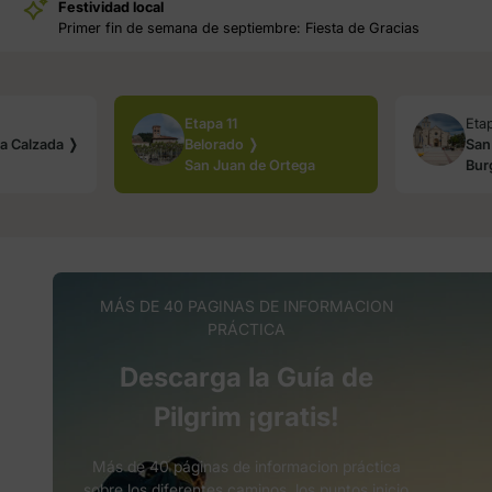
Festividad local
Primer fin de semana de septiembre: Fiesta de Gracias
Etapa 11
Eta
a Calzada ❭
Belorado ❭
San
San Juan de Ortega
Bur
MÁS DE 40 PAGINAS DE INFORMACION
PRÁCTICA
Descarga la Guía de
Pilgrim ¡gratis!
Más de 40 páginas de informacion práctica
sobre los diferentes caminos, los puntos inicio