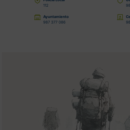
112
9
Ayuntamiento
Ce
987 377 086
98