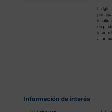
La Igles
princip
localida
de piedr
interior
altar ma
Información de interés
Policía Local
Gu