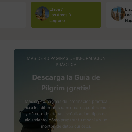
Etapa 7
Eta
Los Arcos ❭
Log
Logroño
Náj
MÁS DE 40 PAGINAS DE INFORMACION
PRÁCTICA
Descarga la Guía de
Pilgrim ¡gratis!
Más de 40 páginas de informacion práctica
sobre los diferentes caminos, los puntos inicio
y número de etapas, señalización, tipos de
alojamiento, cómo preparar tu mochila y un
montón de datos curiosos.