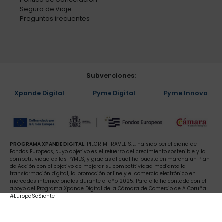
Seguro de Viaje
Preguntas frecuentes
Subvenciones:
Xpande Digital
Pyme Digital
Pyme Innova
PROGRAMA XPANDE DIGITAL:
PILGRIM TRAVEL S.L. ha sido beneficiaria de
Fondos Europeos, cuyo objetivo es el refuerzo del crecimiento sostenible y la
competitividad de las PYMES, y gracias al cual ha puesto en marcha un Plan
de Acción con el objetivo de mejorar su competitividad mediante la
transformación digital, la promoción online y el comercio electrónico en
mercados internacionales durante el año 2025. Para ello ha contado con el
apoyo del Programa Xpande Digital de la Cámara de Comercio de A Coruña.
#EuropaSeSiente