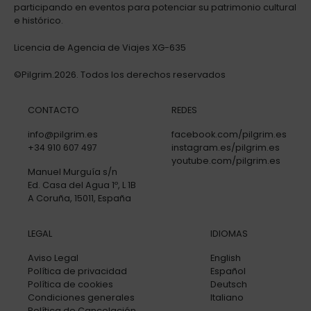
participando en eventos para potenciar su patrimonio cultural
e histórico.
Licencia de Agencia de Viajes XG-635
©Pilgrim.2026. Todos los derechos reservados
CONTACTO
REDES
info@pilgrim.es
facebook.com/pilgrim.es
+34 910 607 497
instagram.es/pilgrim.es
youtube.com/pilgrim.es
Manuel Murguía s/n
Ed. Casa del Agua 1º, L 1B
A Coruña, 15011, España
LEGAL
IDIOMAS
Aviso Legal
English
Política de privacidad
Español
Política de cookies
Deutsch
Condiciones generales
Italiano
Política de Cancelación