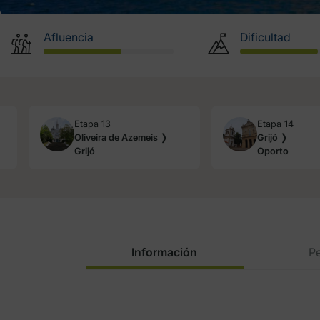
Afluencia
Dificultad
Etapa 13
Etapa 14
Oliveira de Azemeis ❭
Grijó ❭
Grijó
Oporto
Información
Pe