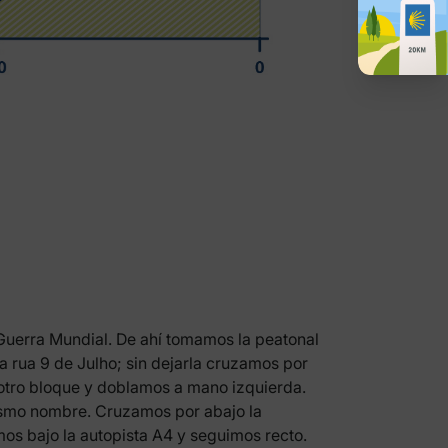
I Guerra Mundial. De ahí tomamos la peatonal
la rua 9 de Julho; sin dejarla cruzamos por
 otro bloque y doblamos a mano izquierda.
mismo nombre. Cruzamos por abajo la
os bajo la autopista A4 y seguimos recto.