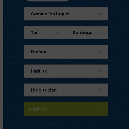
Camino Portugués
Tui
Santiago de Compostela
Fechas
1 adulto
1 habitación
Planificar