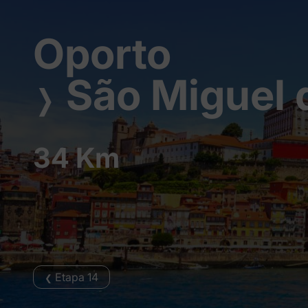
Oporto
São Miguel 
❭
34 Km
Etapa 14
❮