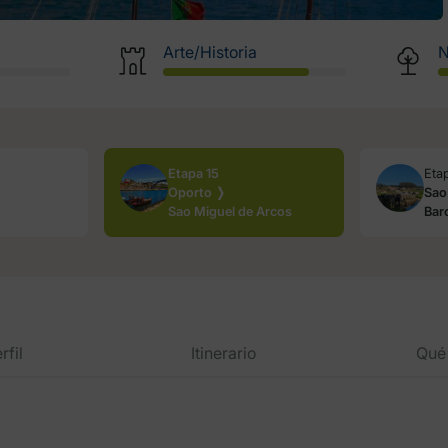
Arte/Historia
N
Etapa 15
Eta
Oporto ❭
Sao
Sao Miguel de Arcos
Bar
rfil
Itinerario
Qué