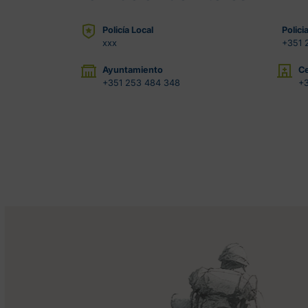
Policía Local
Polici
xxx
+351 
Ayuntamiento
Ce
+351 253 484 348
+3