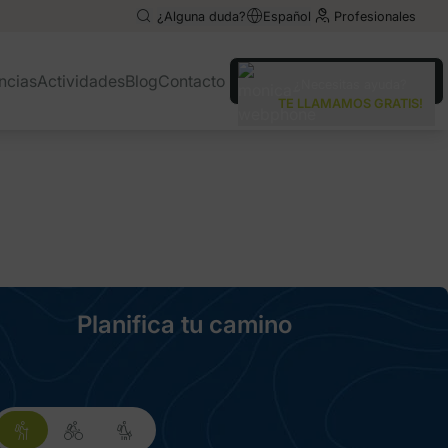
¿Alguna duda?
Español
Profesionales
English
English
ncias
Actividades
Blog
Contacto
¿Necesitas ayuda?
Deutsch
Deutsch
TE LLAMAMOS GRATIS!
Italiano
Italiano
Planifica tu camino