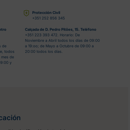
Protección Civil
+351 252 856 345
ntro
Calçada de D. Pedro Pitões, 15. Teléfono
+351 223 393 472. Horario: De
Noviembre a Abril todos los días de 09:00
s de
a 19:oo; de Mayo a Octubre de 09:00 a
e, todos
20:00 todos los días.
l mes de
09:00 y
icación