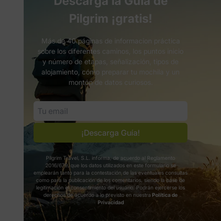
Descarga la Guía de
Pilgrim ¡gratis!
Más de 40 páginas de informacion práctica
sobre los diferentes caminos, los puntos inicio
y número de etapas, señalización, tipos de
alojamiento, cómo preparar tu mochila y un
montón de datos curiosos.
¡Descarga Guía!
Pilgrim Travel, S.L. informa, de acuerdo al Reglamento
2016/679, que los datos utilizados en este formulario se
emplearán tanto para la contestación de las eventuales consultas
como para la publicación de los comentarios, siendo la base de
legitimación el consentimiento del usuario. Podrán ejercerse los
derechos de acuerdo a lo previsto en nuestra
Política de
Privacidad