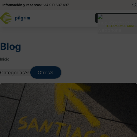
Información y reservas:
+34 910 607 497
English
En
¿Necesitas ayuda?
TE LLAMAMOS GRATIS
Italiano
It
Blog
Inicio
Categorías
Otros
✕
Consejos
Información básica
Noticias