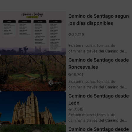
Camino de Santiago segun
los días disponibles
32.129
Existen muchas formas de
caminar a través del Camino de
Santiago, desde a pie hasta a
Camino de Santiago desde
caballo, pero ¿Y si te decimos,
Roncesvalles
que solo tienes que caminar un
tramo corto y mediante una forma
16.701
de peregrinar novedosa para
Existen muchas formas de
conectar con la naturaleza
caminar a través del Camino de
gallega? Se trata, nada más y
Santiago, desde a pie hasta a
Camino de Santiago desde
nada menos, que de realizar la
caballo, pero ¿Y si te decimos,
ruta jacobea… ¡en Kayak!
León
que solo tienes que caminar un
10.315
tramo corto y mediante una forma
Existen muchas formas de
de peregrinar novedosa para
caminar a través del Camino de
conectar con la naturaleza
Santiago, desde a pie hasta a
gallega? Se trata, nada más y
Camino de Santiago desde
caballo, pero ¿Y si te decimos,
nada menos, que de realizar la