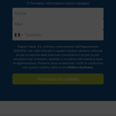
diverse opzioni disponibili,
Ti forniamo informazioni senza impegno
continuate a leggere, noi di Pilgrim
abbiamo fatto i calcoli per voi.
Pilgrim Travel. S.L. informa, come previsto dal Regolamento
2016/679, che i dati utilizzati in questo modulo verranno utilizzati
sia per la risposta delle eventuali consultazioni sia per la pub-
blicazione dei commenti, essendo il consenso dell'utente la base
di legittimazione. Potranno esse-re esercitati i diritti in conformità
con quanto stabilito dalla nostra
Politica di privacy.
Formulario di contatto