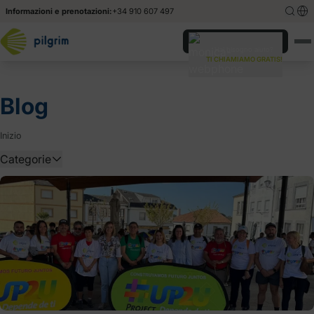
Informazioni e prenotazioni:
+34 910 607 497
English
English
Hai bisogno aiuto?
TI CHIAMIAMO GRATIS!
Español
Español
Blog
Inizio
Categorie
Altro
Consigli
Informazioni base
notiz