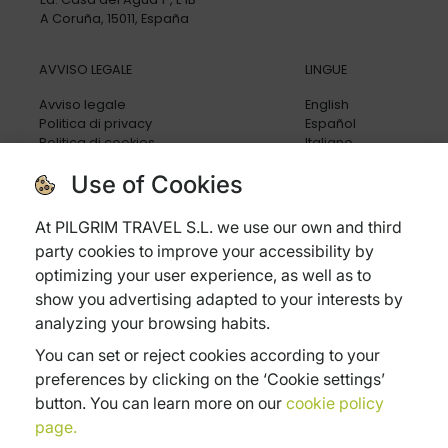
A Coruña, 15011, España
AVVISO LEGALE
LINGUE
Avviso legale
English
Politica di privacy
Español
Politica di cookies
Italiano
Condizioni generali
Use of Cookies
Politica di cancellazione
Assicurazione di viaggio
Domande frequenti
At PILGRIM TRAVEL S.L. we use our own and third
party cookies to improve your accessibility by
optimizing your user experience, as well as to
show you advertising adapted to your interests by
analyzing your browsing habits.
Subvenciones:
You can set or reject cookies according to your
Xpande Digital
Pyme Digital
Pyme Innova
preferences by clicking on the ‘Cookie settings’
button. You can learn more on our
cookie policy
page.