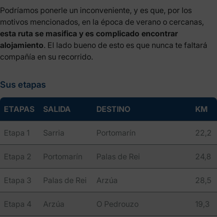
Podríamos ponerle un inconveniente, y es que, por los
motivos mencionados, en la época de verano o cercanas,
esta ruta se masifica y es complicado encontrar
alojamiento
. El lado bueno de esto es que nunca te faltará
compañía en su recorrido.
Sus etapas
ETAPAS
SALIDA
DESTINO
KM
Etapa 1
Sarria
Portomarín
22,2
Etapa 2
Portomarín
Palas de Rei
24,8
Etapa 3
Palas de Rei
Arzúa
28,5
Etapa 4
Arzúa
O Pedrouzo
19,3