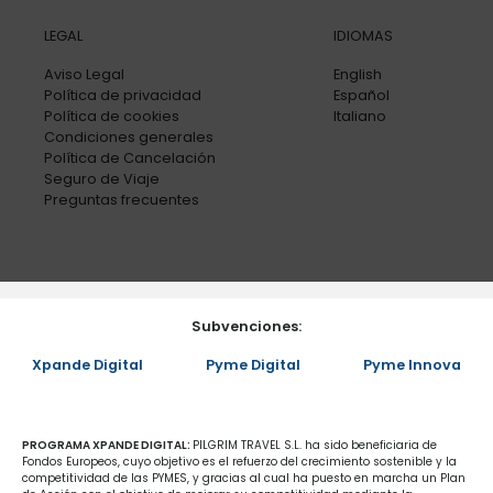
LEGAL
IDIOMAS
Aviso Legal
English
Política de privacidad
Español
Política de cookies
Italiano
Condiciones generales
Política de Cancelación
Seguro de Viaje
Preguntas frecuentes
Subvenciones:
Xpande Digital
Pyme Digital
Pyme Innova
PROGRAMA XPANDE DIGITAL:
PILGRIM TRAVEL S.L. ha sido beneficiaria de
Fondos Europeos, cuyo objetivo es el refuerzo del crecimiento sostenible y la
competitividad de las PYMES, y gracias al cual ha puesto en marcha un Plan