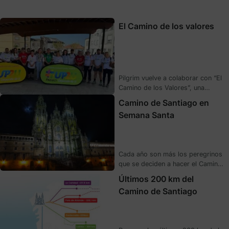
El Camino de los valores
Pilgrim vuelve a colaborar con “El
Camino de los Valores”, una
iniciativa solidaria que combina
Camino de Santiago en
deporte, convivencia e inclusión
Semana Santa
para jóvenes en riesg o de
exclusión. En su IX edición, bajo el
lema “Caminando por la Salud
Mental”, más de 200 participantes
Cada año son más los peregrinos
recorrieron el Camino de Santiago
que se deciden a hacer el Camino
viviendo una experiencia
de Santiago en Semana Santa. Ya
transformadora y educativa.
Últimos 200 km del
sea porque son las primeras
Pilgrim apoya …
Camino de Santiago
vacaciones del año, o porque
comienza el buen tiempo y es muy
agradable caminar hacia la capital
compostelana sin el agobio del