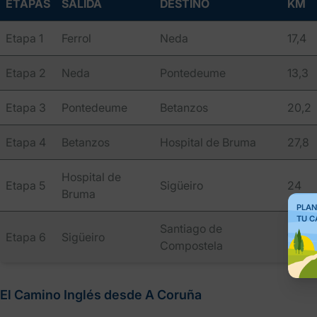
ETAPAS
SALIDA
DESTINO
KM
Etapa 1
Ferrol
Neda
17,4
Etapa 2
Neda
Pontedeume
13,3
Etapa 3
Pontedeume
Betanzos
20,2
Etapa 4
Betanzos
Hospital de Bruma
27,8
Hospital de
Etapa 5
Sigüeiro
24
Bruma
PLAN
TU C
Santiago de
Etapa 6
Sigüeiro
16,7
Compostela
El Camino Inglés desde A Coruña