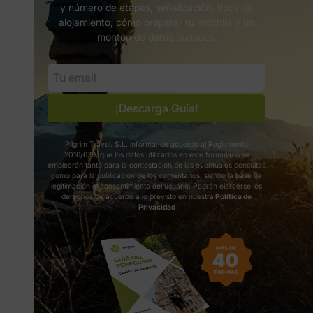
y número de etapas, señalización, tipos de
alojamiento, cómo preparar tu mochila y un
montón de datos curiosos.
¡Descarga Guía!
Pilgrim Travel, S.L. informa, de acuerdo al Reglamento
2016/679, que los datos utilizados en este formulario se
emplearán tanto para la contestación de las eventuales consultas
como para la publicación de los comentarios, siendo la base de
legitimación el consentimiento del usuario. Podrán ejercerse los
derechos de acuerdo a lo previsto en nuestra
Política de
Privacidad