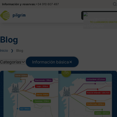
Información y reservas:
+34 910 607 497
English
En
¿Necesitas ayuda?
TE LLAMAMOS GRATIS
Italiano
It
Blog
Inicio
❯
Blog
Categorías
Información básica
✕
Consejos
Noticias
Otros
Rutas del Ca