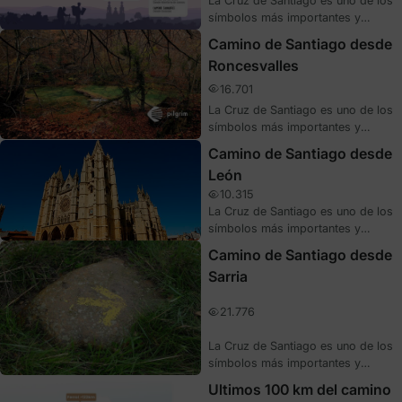
La Cruz de Santiago es uno de los
símbolos más importantes y
característicos del Camino, y está
Camino de Santiago desde
directamente relacionado con el
Roncesvalles
Apóstol. Hoy te hablamos de su
origen y valor histórico, además
16.701
de algunos de los ejemplos donde
La Cruz de Santiago es uno de los
puedes verla representada.
símbolos más importantes y
característicos del Camino, y está
Camino de Santiago desde
directamente relacionado con el
León
Apóstol. Hoy te hablamos de su
10.315
origen y valor histórico, además
La Cruz de Santiago es uno de los
de algunos de los ejemplos donde
símbolos más importantes y
puedes verla representada.
característicos del Camino, y está
Camino de Santiago desde
directamente relacionado con el
Sarria
Apóstol. Hoy te hablamos de su
origen y valor histórico, además
21.776
de algunos de los ejemplos donde
puedes verla representada.
La Cruz de Santiago es uno de los
símbolos más importantes y
característicos del Camino, y está
Ultimos 100 km del camino
directamente relacionado con el