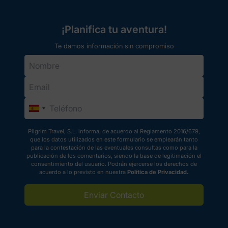
alimentación diaria mientras
recorremos las diferentes rutas
Jacobeas.
¡Planifica tu aventura!
Te damos información sin compromiso
Pilgrim Travel, S.L. informa, de acuerdo al Reglamento 2016/679,
que los datos utilizados en este formulario se emplearán tanto
para la contestación de las eventuales consultas como para la
publicación de los comentarios, siendo la base de legitimación el
consentimiento del usuario. Podrán ejercerse los derechos de
acuerdo a lo previsto en nuestra
Política de Privacidad.
Enviar Contacto