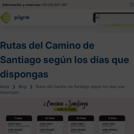
Información y reservas:
+34 910 607 497
English
En
¿Necesitas ayuda?
TE LLAMAMOS GRATIS
Italiano
It
Rutas del Camino de
Santiago según los días que
dispongas
Inicio
❯
Blog
❯
Rutas del Camino de Santiago según los días que
dispongas