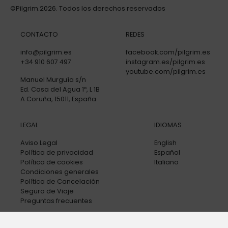
©Pilgrim.2026. Todos los derechos reservados
CONTACTO
REDES
info@pilgrim.es
facebook.com/pilgrim.es
+34 910 607 497
instagram.es/pilgrim.es
youtube.com/pilgrim.es
Manuel Murguía s/n
Ed. Casa del Agua 1º, L 1B
A Coruña, 15011, España
LEGAL
IDIOMAS
Aviso Legal
English
Política de privacidad
Español
Política de cookies
Italiano
Condiciones generales
Política de Cancelación
Seguro de Viaje
Preguntas frecuentes