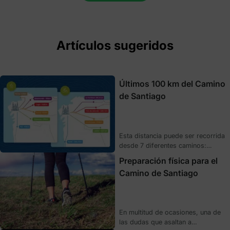
Artículos sugeridos
Últimos 100 km del Camino
de Santiago
Esta distancia puede ser recorrida
desde 7 diferentes caminos:
Francés, Primitivo, del Norte,
Preparación física para el
Portugués, Inglés, Sanabrés y de
Camino de Santiago
Invierno. Aunque existan otras
rutas jacobeas, estas son
secundarias y no finalizan en
Santiago de Compostela sino que
En multitud de ocasiones, una de
sirven como conexión de las
las dudas que asaltan a
diferentes comunidades a las