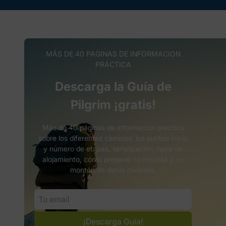
MÁS DE 40 PAGINAS DE INFORMACION
PRÁCTICA
Descarga la Guía de
Pilgrim ¡gratis!
Más de 40 páginas de informacion práctica
sobre los diferentes caminos, los puntos inicio
y número de etapas, señalización, tipos de
alojamiento, cómo preparar tu mochila y un
montón de datos curiosos.
¡Descarga Guía!