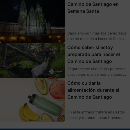
peregrinos primerizos es si van a
rutas anteriormente mencionadas.
Camino de Santiago en
ser capaces de aguantar con
Semana Santa
garantías este gran reto que
supone peregrinar y si necesitan
alguna preparación física para el
Camino de Santiago.
Cada año son más los peregrinos
que se deciden a hacer el Camino
de Santiago en Semana Santa. Ya
Cómo saber si estoy
sea porque son las primeras
preparado para hacer el
vacaciones del año, o porque
Camino de Santiago
comienza el buen tiempo y es muy
agradable caminar hacia la capital
Seguramente una de las primeras
compostelana sin el agobio del
cuestiones que se nos plantean a
calor de verano.
la hora de hacer el Camino es
Cómo cuidar la
como puedo saber si estoy
alimentación durante el
preparado para hacer el Camino
Camino de Santiago
de Santiago. Debemos tener en
cuenta ciertos factores que a
continuación os comentaremos
En esta entrada trataremos estos
para que vuestra peregrinación
temas y daremos unos breves
sea lo más satisfactoria posible.
consejos que consideramos
básicos para una buena