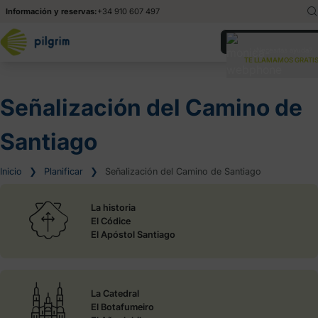
Información y reservas:
+34 910 607 497
English
En
¿Necesitas ayuda?
TE LLAMAMOS GRATIS
Italiano
It
Señalización del Camino de
Santiago
Inicio
❯
Planificar
❯
Señalización del Camino de Santiago
La historia
El Códice
El Apóstol Santiago
La Catedral
El Botafumeiro