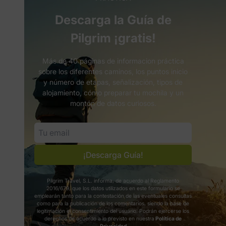
Descarga la Guía de
Pilgrim ¡gratis!
Más de 40 páginas de informacion práctica
sobre los diferentes caminos, los puntos inicio
y número de etapas, señalización, tipos de
alojamiento, cómo preparar tu mochila y un
montón de datos curiosos.
¡Descarga Guía!
Pilgrim Travel, S.L. informa, de acuerdo al Reglamento
2016/679, que los datos utilizados en este formulario se
emplearán tanto para la contestación de las eventuales consultas
como para la publicación de los comentarios, siendo la base de
legitimación el consentimiento del usuario. Podrán ejercerse los
derechos de acuerdo a lo previsto en nuestra
Política de