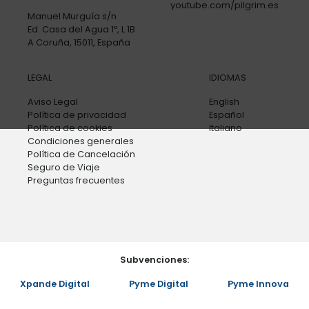
youtube.com/pilgrim.es
Manuel Murguía s/n
Ed. Casa del Agua 1º, L 1B
A Coruña, 15011, España
LEGAL
IDIOMAS
Aviso Legal
English
Política de privacidad
Español
Política de cookies
Italiano
Condiciones generales
Política de Cancelación
Seguro de Viaje
Preguntas frecuentes
Subvenciones:
Xpande Digital
Pyme Digital
Pyme Innova