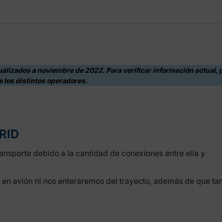
ualizados a noviembre de 2022. Para verificar información actual, 
e los distintos operadores.
RID
ransporte debido a la cantidad de conexiones entre ella y
y en avión ni nos enteraremos del trayecto, además de que ta