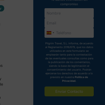
compromiso
y
o
Pilgrim Travel, S.L. informa, de acuerdo
al Reglamento 2016/679, que los datos
utilizados en este formulario se
emplearán tanto para la contestación
de las eventuales consultas como para
la publicación de los comentarios,
as
siendo la base de legitimación el
consentimiento del usuario. Podrán
ejercerse los derechos de acuerdo a lo
previsto en nuestra
Política de
y
Privacidad.
de
Enviar Contacto
a
.