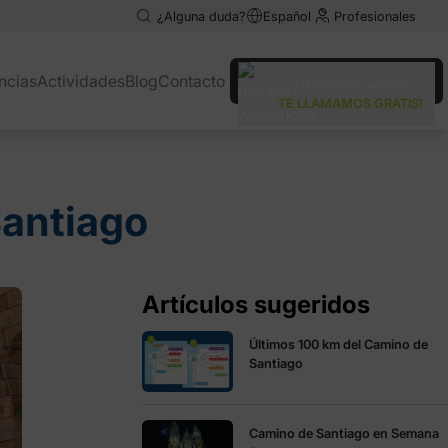
¿Alguna duda?
Español
Profesionales
English
English
ncias
Actividades
Blog
Contacto
¿Necesitas ayuda?
Italiano
Italiano
TE LLAMAMOS GRATIS!
Santiago
Artículos sugeridos
Últimos 100 km del Camino de
Santiago
Camino de Santiago en Semana