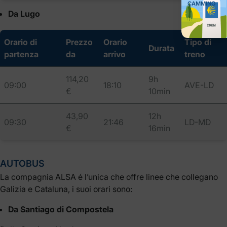
CAMMINO
Da Lugo
Orario di
Prezzo
Orario
Tipo di
Durata
partenza
da
arrivo
treno
114,20
9h
09:00
18:10
AVE-LD
€
10min
43,90
12h
09:30
21:46
LD-MD
€
16min
AUTOBUS
La compagnia ALSA é l’unica che offre linee che collegano
Galizia e Cataluna, i suoi orari sono:
Da Santiago di Compostela