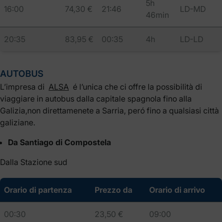
5h
16:00
74,30 €
21:46
LD-MD
46min
20:35
83,95 €
00:35
4h
LD-LD
AUTOBUS
L’impresa di
ALSA
é l’unica che ci offre la possibilità di
viaggiare in autobus dalla capitale spagnola fino alla
Galizia,non direttamenete a Sarria, peró fino a qualsiasi città
galiziane.
Da Santiago di Compostela
Dalla Stazione sud
Orario di partenza
Prezzo da
Orario di arrivo
00:30
23,50 €
09:00