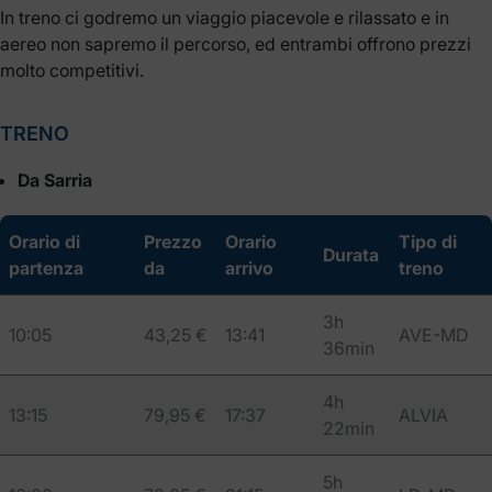
In treno ci godremo un viaggio piacevole e rilassato e in
aereo non sapremo il percorso, ed entrambi offrono prezzi
molto competitivi.
TRENO
Da Sarria
Orario di
Prezzo
Orario
Tipo di
Durata
partenza
da
arrivo
treno
3h
10:05
43,25 €
13:41
AVE-MD
36min
4h
13:15
79,95 €
17:37
ALVIA
22min
5h