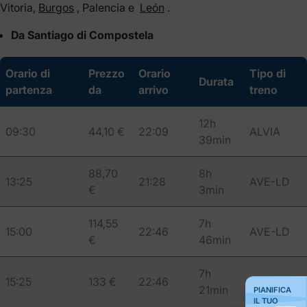
Vitoria,
Burgos
, Palencia e
León
.
Da Santiago di Compostela
Orario di
Prezzo
Orario
Tipo di
Durata
partenza
da
arrivo
treno
12h
09:30
44,10 €
22:09
ALVIA
39min
88,70
8h
13:25
21:28
AVE-LD
€
3min
114,55
7h
15:00
22:46
AVE-LD
€
46min
7h
15:25
133 €
22:46
AVE-LD
21min
PIANIFICA
IL TUO