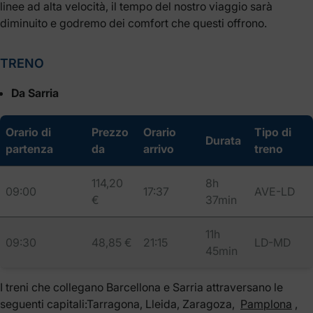
linee ad alta velocità, il tempo del nostro viaggio sarà
diminuito e godremo dei comfort che questi offrono.
TRENO
Da Sarria
Orario di
Prezzo
Orario
Tipo di
Durata
partenza
da
arrivo
treno
114,20
8h
09:00
17:37
AVE-LD
€
37min
11h
09:30
48,85 €
21:15
LD-MD
45min
I treni che collegano Barcellona e Sarria attraversano le
seguenti capitali:Tarragona, Lleida, Zaragoza,
Pamplona
,