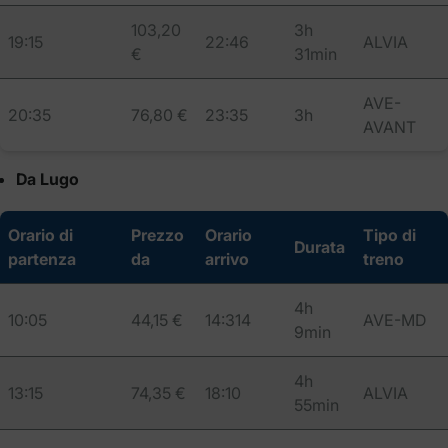
103,20
3h
19:15
22:46
ALVIA
€
31min
AVE-
20:35
76,80 €
23:35
3h
AVANT
Da Lugo
Orario di
Prezzo
Orario
Tipo di
Durata
partenza
da
arrivo
treno
4h
10:05
44,15 €
14:314
AVE-MD
9min
4h
13:15
74,35 €
18:10
ALVIA
55min