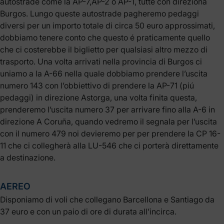
autostrade come la AP-7,AP-2 o AP-1, tutte con direziona
Burgos. Lungo queste autostrade pagheremo pedaggi
diversi per un importo totale di circa 50 euro approssimati,
dobbiamo tenere conto che questo é praticamente quello
che ci costerebbe il biglietto per qualsiasi altro mezzo di
trasporto. Una volta arrivati nella provincia di Burgos ci
uniamo a la A-66 nella quale dobbiamo prendere l’uscita
numero 143 con l’obbiettivo di prendere la AP-71 (piú
pedaggi) in direzione Astorga, una volta finita questa,
prenderemo l’uscita numero 37 per arrivare fino alla A-6 in
direzione A Coruña, quando vedremo il segnala per l’uscita
con il numero 479 noi devieremo per per prendere la CP 16-
11 che ci collegherà alla LU-546 che ci porterà direttamente
a destinazione.
AEREO
Disponiamo di voli che collegano Barcellona e Santiago da
37 euro e con un paio di ore di durata all’incirca.