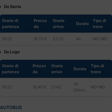
Da Sarria
Orario di
Prezzo
Orario
Tipo di
Durata
partenza
da
arrivo
treno
18:22
16,70 €
22:22
4h
MD-MD
Da Lugo
Orario di
Prezzo
Orario
Tipo di
Durata
partenza
da
arrivo
treno
3h
18:22
13,40 €
21:42
MD-MD
20min
AUTOBUS