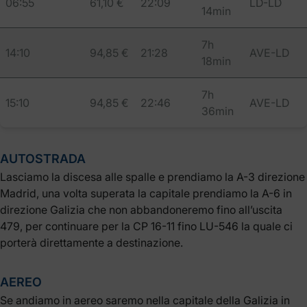
06:55
61,10 €
22:09
LD-LD
14min
7h
14:10
94,85 €
21:28
AVE-LD
18min
7h
15:10
94,85 €
22:46
AVE-LD
36min
AUTOSTRADA
Lasciamo la discesa alle spalle e prendiamo la A-3 direzione
Madrid, una volta superata la capitale prendiamo la A-6 in
direzione Galizia che non abbandoneremo fino all’uscita
479, per continuare per la CP 16-11 fino LU-546 la quale ci
porterà direttamente a destinazione.
AEREO
Se andiamo in aereo saremo nella capitale della Galizia in