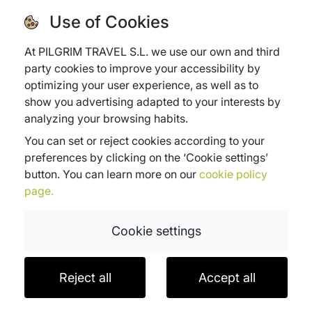
08:51
4,15 €
09:18
27 min
MD
Use of Cookies
11:05
4,15 €
11:34
29 min
MD
At PILGRIM TRAVEL S.L. we use our own and third
party cookies to improve your accessibility by
11:05
16,75 €
11:34
29 min
ALVIA
optimizing your user experience, as well as to
show you advertising adapted to your interests by
14:25
4,15 €
14:55
20 min
MD
analyzing your browsing habits.
You can set or reject cookies according to your
18:45
12,05 €
19:08
23 min
Intercity
preferences by clicking on the ‘Cookie settings’
button. You can learn more on our
cookie policy
21:46
4,15 €
22:22
36 min
MD
page.
AUTOBUS
Cookie settings
La compagnia
MONBUS
é l’unica che lavora mettendo in
cambio Lugo con Sarria
Reject all
Accept all
Orario di partenza
Prezzo da
Orario di arrivo