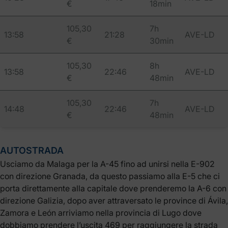
€
18min
105,30
7h
13:58
21:28
AVE-LD
€
30min
105,30
8h
13:58
22:46
AVE-LD
€
48min
105,30
7h
14:48
22:46
AVE-LD
€
48min
AUTOSTRADA
Usciamo da Malaga per la A-45 fino ad unirsi nella E-902
con direzione Granada, da questo passiamo alla E-5 che ci
porta direttamente alla capitale dove prenderemo la A-6 con
direzione Galizia, dopo aver attraversato le province di Ávila,
Zamora e León arriviamo nella provincia di Lugo dove
dobbiamo prendere l’uscita 469 per raggiungere la strada