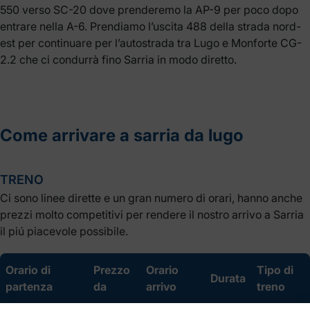
550 verso SC-20 dove prenderemo la AP-9 per poco dopo
entrare nella A-6. Prendiamo l’uscita 488 della strada nord-
est per continuare per l’autostrada tra Lugo e Monforte CG-
2.2 che ci condurrà fino Sarria in modo diretto.
Come arrivare a sarria da lugo
TRENO
Ci sono linee dirette e un gran numero di orari, hanno anche
prezzi molto competitivi per rendere il nostro arrivo a Sarria
il piú piacevole possibile.
Orario di
Prezzo
Orario
Tipo di
Durata
partenza
da
arrivo
treno