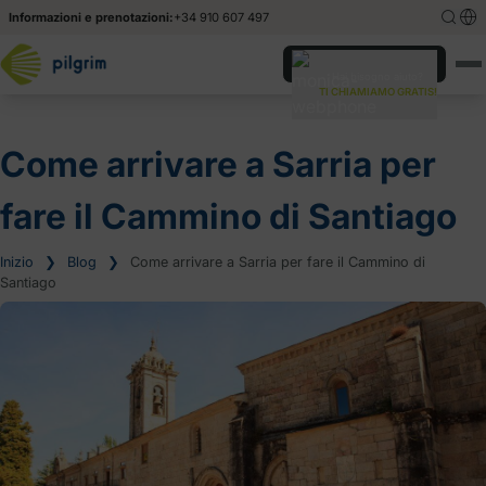
Informazioni e prenotazioni:
+34 910 607 497
English
English
Hai bisogno aiuto?
TI CHIAMIAMO GRATIS!
Español
Español
Come arrivare a Sarria per
fare il Cammino di Santiago
Inizio
❯
Blog
❯
Come arrivare a Sarria per fare il Cammino di
Santiago