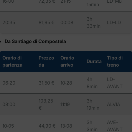
16:00
72,35 €
21:15
LD-MD
15min
3h
20:35
81,95 €
00:08
LD-LD
33min
Da Santiago di Compostela
Orario di
Prezzo
Orario
Tipo di
Durata
partenza
da
arrivo
treno
4h
LD-
06:20
31,50 €
10:28
8min
AVANT
103,25
3h
08:00
11:19
ALVIA
€
19min
3h
AVE-
10:05
44,90 €
13:08
3min
AVANT