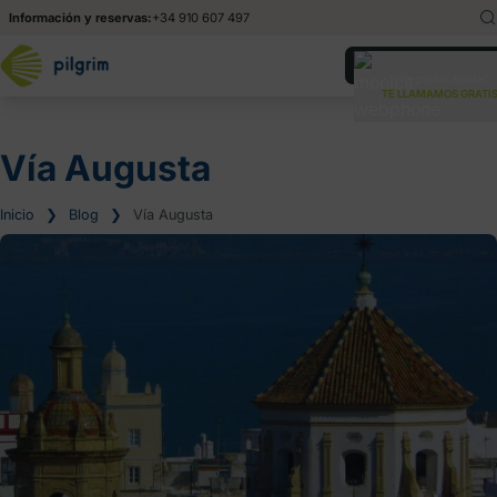
Información y reservas:
+34 910 607 497
Italiano
It
¿Necesitas ayuda?
TE LLAMAMOS GRATIS
Vía Augusta
Inicio
❯
Blog
❯
Vía Augusta