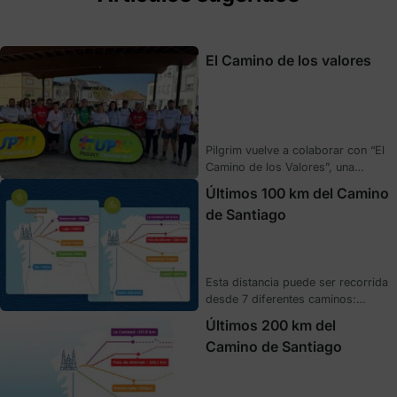
El Camino de los valores
Pilgrim vuelve a colaborar con “El
Camino de los Valores”, una
iniciativa solidaria que combina
Últimos 100 km del Camino
deporte, convivencia e inclusión
de Santiago
para jóvenes en riesg o de
exclusión. En su IX edición, bajo el
lema “Caminando por la Salud
Mental”, más de 200 participantes
Esta distancia puede ser recorrida
recorrieron el Camino de Santiago
desde 7 diferentes caminos:
viviendo una experiencia
Francés, Primitivo, del Norte,
transformadora y educativa.
Últimos 200 km del
Portugués, Inglés, Sanabrés y de
Pilgrim apoya …
Camino de Santiago
Invierno. Aunque existan otras
rutas jacobeas, estas son
secundarias y no finalizan en