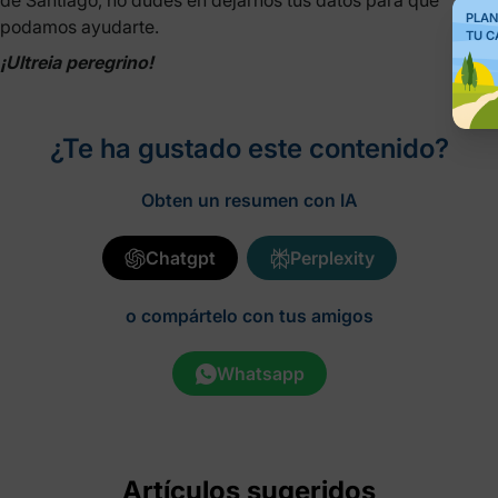
de Santiago, no dudes en dejarnos tus datos para que
PLAN
podamos ayudarte.
TU C
¡Ultreia peregrino!
¿Te ha gustado este contenido?
Obten un resumen con IA
Chatgpt
Perplexity
o compártelo con tus amigos
Whatsapp
Artículos sugeridos