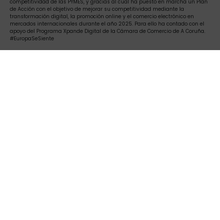
competitividad de las PYMES, y gracias al cual ha puesto en marcha un Plan
de Acción con el objetivo de mejorar su competitividad mediante la
transformación digital, la promoción online y el comercio electrónico en
mercados internacionales durante el año 2025. Para ello ha contado con el
apoyo del Programa Xpande Digital de la Cámara de Comercio de A Coruña.
#EuropaSeSiente