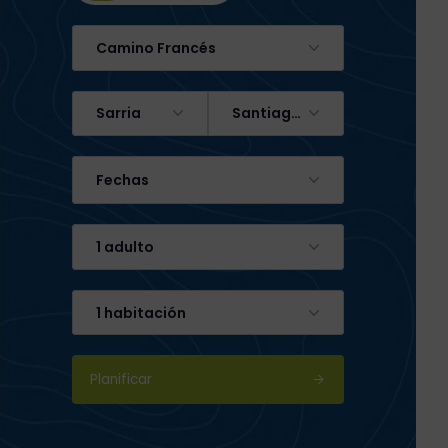
Camino Francés
Sarria
Santiago de Compostela
Fechas
1 adulto
1 habitación
Planificar