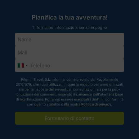
caratteristiche di ciascuna e quale
sarebbe la più adatta a seconda
del pellegrino coinvolto.
Pianifica la tua avventura!
Ti forniamo informazioni senza impegno
Pilgrim Travel. S.L. informa, come previsto dal Regolamento
2016/679, che i dati utilizzati in questo modulo verranno utilizzati
sia per la risposta delle eventuali consultazioni sia per la pub-
blicazione dei commenti, essendo il consenso dell'utente la base
di legittimazione. Potranno esse-re esercitati i diritti in conformità
con quanto stabilito dalla nostra
Politica di privacy.
Formulario di contatto