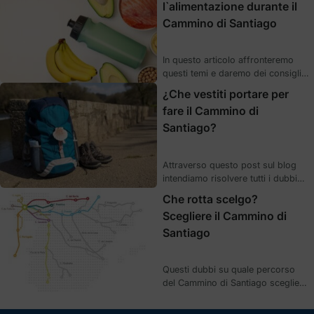
l`alimentazione durante il
comparsa di determinati dolori e
Cammino di Santiago
lesioni che possono sconvolgere i
tempi prestabiliti per portare a
termine il Cammino.
In questo articolo affronteremo
questi temi e daremo dei consigli
che consideriamo essenziali per
¿Che vestiti portare per
una buona alimentazione
fare il Cammino di
quotidiana mentre si percorrono i
Santiago?
diversi itinerari giacobei.
Attraverso questo post sul blog
intendiamo risolvere tutti i dubbi
relativi a questo argomento,
Che rotta scelgo?
inoltre distingueremo il bagaglio
Scegliere il Cammino di
da portare in base al periodo
Santiago
dell'anno in cui ci avventuriamo a
percorrere il percorso giacobeo.
Questi dubbi su quale percorso
del Cammino di Santiago scegliere
li cercheremo di risolvere durante
questo articolo, descrivendo le