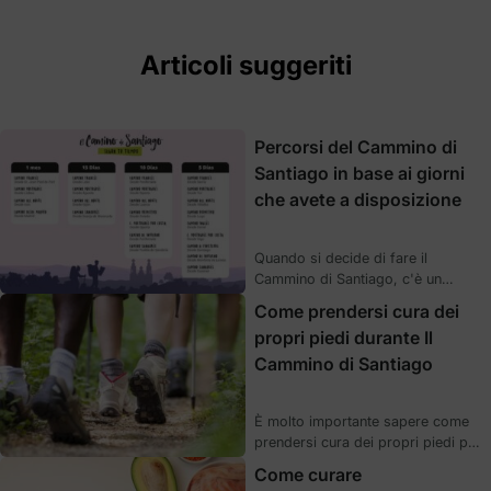
Articoli suggeriti
Percorsi del Cammino di
Santiago in base ai giorni
che avete a disposizione
Quando si decide di fare il
Cammino di Santiago, c'è un
fattore molto importante che
Come prendersi cura dei
bisogna sempre tenere in
propri piedi durante Il
considerazione: il tempo a
Cammino di Santiago
disposizione per raggiungere la
città di Santiago de Compostela.
Se volete sapere quali sono le
È molto importante sapere come
diverse opzioni disponibili,
prendersi cura dei propri piedi per
continuate a leggere, noi di Pilgrim
intraprendere il Cammino di
abbiamo fatto i calcoli per voi.
Come curare
Santiago ed evitare così la