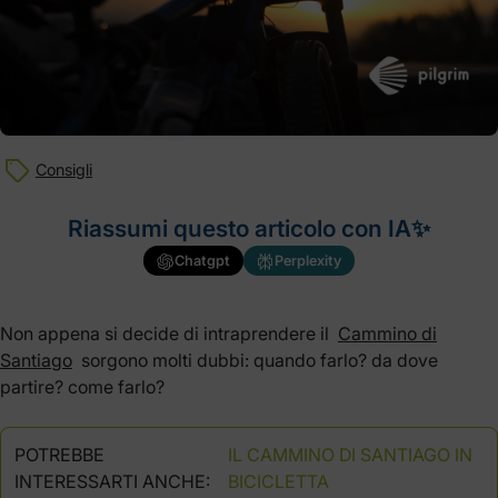
Consigli
Riassumi questo articolo con IA✨
Chatgpt
Perplexity
Non appena si decide di intraprendere il
Cammino di
Santiago
sorgono molti dubbi: quando farlo? da dove
partire? come farlo?
POTREBBE
IL CAMMINO DI SANTIAGO IN
INTERESSARTI ANCHE:
BICICLETTA