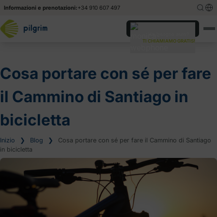
Informazioni e prenotazioni:
+34 910 607 497
English
English
Hai bisogno aiuto?
TI CHIAMIAMO GRATIS!
Español
Español
Cosa portare con sé per fare
il Cammino di Santiago in
bicicletta
Inizio
❯
Blog
❯
Cosa portare con sé per fare il Cammino di Santiago
in bicicletta