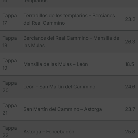
16
templarios
Tappa
Terradillos de los templarios – Bercianos
23.2
17
del Real Cammino
Tappa
Bercianos del Real Cammino – Mansilla de
26.3
18
las Mulas
Tappa
Mansilla de las Mulas – León
18.5
19
Tappa
León – San Martín del Cammino
24.6
20
Tappa
San Martín del Cammino – Astorga
23.7
21
Tappa
Astorga – Foncebadón
25.8
22