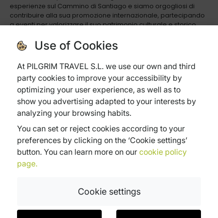
esperienze sul Cammino di Santiago e siamo orgogliosi di
contribuire alla sua promozione internazionale, partecipando
a eventi per valorizzare il suo patrimonio culturale e storico.
Use of Cookies
Licenza di agenzia di viaggi XG-635
©Pilgrim.2026. Tutti i diritti riservati
At PILGRIM TRAVEL S.L. we use our own and third
party cookies to improve your accessibility by
CONTATTO
RETI SOCIALI
optimizing your user experience, as well as to
show you advertising adapted to your interests by
info@pilgrim.es
facebook.com/pilgrim.es
analyzing your browsing habits.
+34 910 607 497
instagram.es/pilgrim.es
youtube.com/pilgrim.es
You can set or reject cookies according to your
Manuel Murguía s/n
preferences by clicking on the ‘Cookie settings’
Ed. Casa del Agua 1º, L 1B
A Coruña, 15011, España
button. You can learn more on our
cookie policy
page.
AVVISO LEGALE
LINGUE
Cookie settings
Avviso legale
English
Politica di privacy
Español
Politica di cookies
Italiano