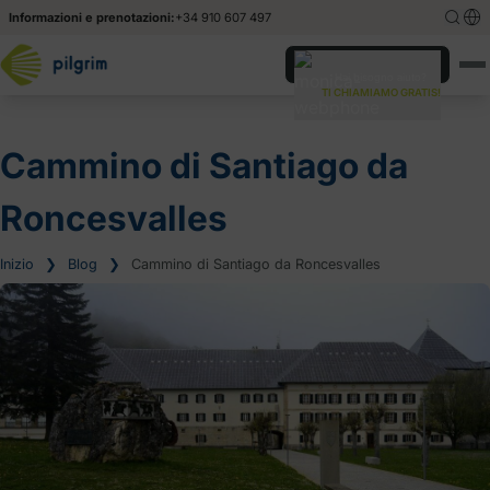
Informazioni e prenotazioni:
+34 910 607 497
English
English
Hai bisogno aiuto?
TI CHIAMIAMO GRATIS!
Español
Español
Cammino di Santiago da
Roncesvalles
Inizio
❯
Blog
❯
Cammino di Santiago da Roncesvalles