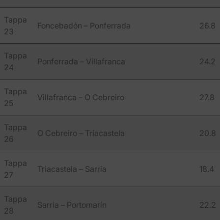
Tappa
Foncebadón – Ponferrada
26.8
23
Tappa
Ponferrada – Villafranca
24.2
24
Tappa
Villafranca – O Cebreiro
27.8
25
Tappa
O Cebreiro – Triacastela
20.8
26
Tappa
Triacastela – Sarria
18.4
27
Tappa
Sarria – Portomarín
22.2
28