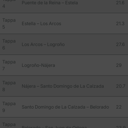
Puente de la Reina – Estela
21.6
4
Tappa
Estella – Los Arcos
21.3
5
Tappa
Los Arcos – Logroño
27.6
6
Tappa
Logroño-Nájera
29
7
Tappa
Nájera – Santo Domingo de La Calzada
20.7
8
Tappa
Santo Domingo de La Calzada – Belorado
22
9
Tappa
Belorado – San Juan de Ortega
23.9