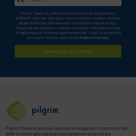
Pilgrim Travel. S.L. informa, come previsto dal Regolamento
2016/679, che i dati utilizzati in questo modulo verranno utilizzati
sia per la risposta delle eventuali consultazioni sia per la pub-
blicazione dei commenti, essendo il consenso dell'utente la base
di legittimazione. Potranno esse-re esercitati i diritti in conformità
con quanto stabilito dalla nostra
Politica di privacy.
Formulario di contatto
Pilgrim Travel è più di un'agenzia di viaggi per il Cammino. Dal
2016 ci siamo specializzati nella gestione di servizi ed