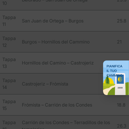
10
Tappa
San Juan de Ortega – Burgos
25.8
11
Tappa
Burgos – Hornillos del Cammino
21
12
Tappa
Hornillos del Camino – Castrojeriz
19.9
13
PIANIFICA
IL TUO
CAMMINO
Tappa
Castrojeriz – Frómista
18.8
14
Tappa
Frómista – Carrión de los Condes
18.8
15
Tappa
Carrión de los Condes – Terradillos de los
26.3