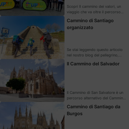
Scopri Il cammino dei valori, un
viaggio che va oltre il percorso
fisico del Cammino di Santiago.
Cammino di Santiago
Una riflessione sull’impegno, la
organizzato
compagnia e il vero significato di
camminare verso i propri obiettivi.
Se stai leggendo questo articolo
nel nostro blog del pellegrino,
significa che vuoi affrontare il
Il Cammino del Salvador
Cammino di Santiago con tutto
chiaro e senza sorprese all’ultimo
momento. TI POTREBBE
INTERESSARE ANCHE: CONSIGLI
PER ORGANIZZARE IL CAMMINO
Il Cammino di San Salvatore è un
DI SANTIAGO Il Cammino include
percorso alternativo del Cammino
molteplici percorsi diversi, con
di Santiago, che unisce le
tanti paesi, alloggi e luoghi da
Cammino di Santiago da
cattedrali di León (luogo di
visitare – un insieme di …
Burgos
partenza del Cammino) e Oviedo
(luogo di arrivo del Cammino) in
un percorso emblematico di circa