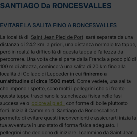
SANTIAGO Da RONCESVALLES
EVITARE LA SALITA FINO A RONCESVALLES
La localitá di
Saint Jean Pied de Port
sará separata da una
distanza di 24.2 km, a priori, una distanza normale tra tappe,
peró in realtá la difficoltá di questa tappa é l’altezza da
percorrere. Una volta che si parte dalla Francia a poco piú di
100 m di altezza, comincerá una salita di 20 km fino alla
localitá di Collado di Lepoeder in cui
finiremo a
un’altitudine di circa 1500 metri.
Come vedete, una salita
che impone rispetto, sono molti i pellegrini che di fronte
questa tappa trascinano la stanchezza fisica nelle fasi
successive o
dolore ai piedi
con forme di bolle piuttosto
forti. Inizia il Cammino di Santiago da Roncescalles ti
permette di evitare questi inconvenienti e assicurarti inizia la
tua avventura in uno stato di forma fisica adeguato. I
pellegrini che decidono di iniziare il cammino da Saint Jean