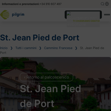
Informazioni e prenotazioni:
+34 910 607 497
English
English
Hai bisogno aiuto?
TI CHIAMIAMO GRATIS!
Español
Español
Deutsch
Deutsch
St. Jean Pied de Port
Inizio
❯
Tutti i cammini
❯
Cammino Francese
❯
St. Jean Pied de
Port
‹ Ritorno al palcoscenico
St. Jean Pied
de Port