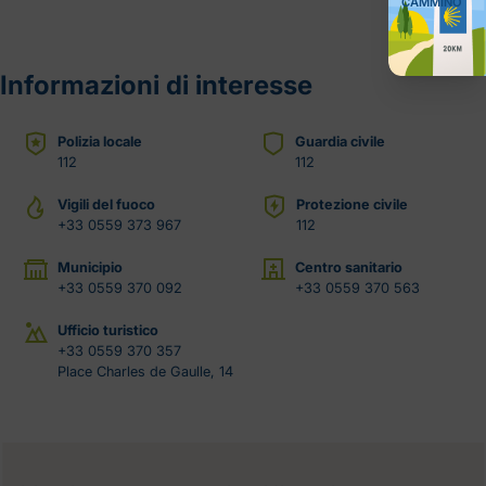
CAMMINO
Informazioni di interesse
Polizia locale
Guardia civile
112
112
Vigili del fuoco
Protezione civile
+33 0559 373 967
112
Municipio
Centro sanitario
+33 0559 370 092
+33 0559 370 563
Ufficio turistico
+33 0559 370 357
Place Charles de Gaulle, 14