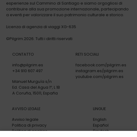
esperienze sul Cammino di Santiago e siamo orgogliosi di
contribuire alla sua promozione internazionale, partecipando
a eventi per valorizzare il suo patrimonio culturale e storico.
Licenza di agenzia di viaggi XG-635
©Pilgrim.2026. Tutti i diritti riservati
CONTATTO
RETI SOCIALI
info@pilgrim.es
facebook.com/pilgrim.es
+34 910 607 497
instagram.es/pilgrim.es
youtube.com/pilgrim.es
Manuel Murguía s/n
Ed. Casa del Agua 1º, L 1B
A Coruña, 15011, España
AVVISO LEGALE
LINGUE
Avviso legale
English
Politica di privacy
Español
Politica di cookies
Deutsch
Condizioni generali
Italiano