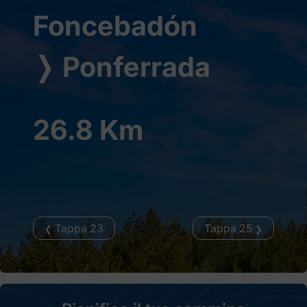
Foncebadón
❭
Ponferrada
26.8 Km
Tappa 23
Tappa 25
❮
❯