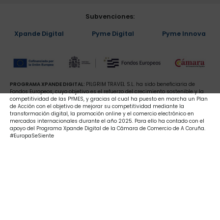
Subvenciones:
Xpande Digital
Pyme Digital
Pyme Innova
PROGRAMA XPANDE DIGITAL:
PILGRIM TRAVEL S.L. ha sido beneficiaria de
Fondos Europeos, cuyo objetivo es el refuerzo del crecimiento sostenible y la
competitividad de las PYMES, y gracias al cual ha puesto en marcha un Plan
de Acción con el objetivo de mejorar su competitividad mediante la
transformación digital, la promoción online y el comercio electrónico en
mercados internacionales durante el año 2025. Para ello ha contado con el
apoyo del Programa Xpande Digital de la Cámara de Comercio de A Coruña.
#EuropaSeSiente