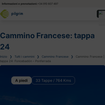
Informazioni e prenotazioni:
+34 910 607 497
Cammino Francese: tappa
24
Inizio
❯
Tutti i cammini
❯
Cammino Francese
❯
Cammino Francese |
tappa 24: Foncebadón – Ponferrada
A piedi
33 Tappe / 764 Kms