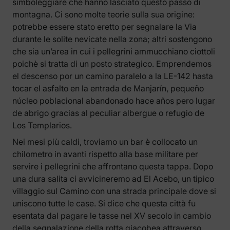
simboleggiare che hanno lasciato questo passo di
montagna. Ci sono molte teorie sulla sua origine:
potrebbe essere stato eretto per segnalare la Via
durante le solite nevicate nella zona; altri sostengono
che sia un’area in cui i pellegrini ammucchiano ciottoli
poichè si tratta di un posto strategico. Emprendemos
el descenso por un camino paralelo a la LE-142 hasta
tocar el asfalto en la entrada de Manjarín, pequeño
núcleo poblacional abandonado hace años pero lugar
de abrigo gracias al peculiar albergue o refugio de
Los Templarios.
Nei mesi più caldi, troviamo un bar è collocato un
chilometro in avanti rispetto alla base militare per
servire i pellegrini che affrontano questa tappa. Dopo
una dura salita ci avvicineremo ad El Acebo, un tipico
villaggio sul Camino con una strada principale dove si
uniscono tutte le case. Si dice che questa città fu
esentata dal pagare le tasse nel XV secolo in cambio
della segnalazione della rotta giacobea attraverso