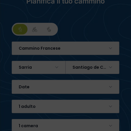
Pianifica il tuo cammino
Cammino Francese
Sarria
Santiago de Compostela
Date
1 adulto
1 camera