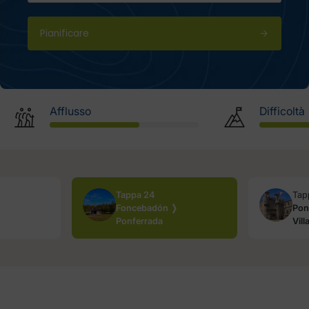
Pianificare
Afflusso
Difficoltà
Tappa 24
Tap
Foncebadón ❭
Pon
Ponferrada
Vill