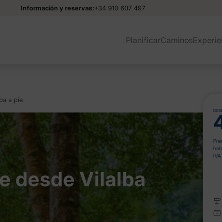
Información y reservas:
+34 910 607 497
Planificar
Caminos
Experie
ba a pie
DES
Pre
hab
IVA 
e desde Vilalba