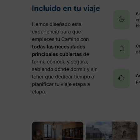
Incluido en tu viaje
6
en
Hemos diseñado esta
Ho
experiencia para que
empieces tu Camino con
todas las necesidades
C
de
principales cubiertas
de
forma cómoda y segura,
sabiendo dónde dormir y sin
As
tener que dedicar tiempo a
p
planificar tu viaje etapa a
etapa.