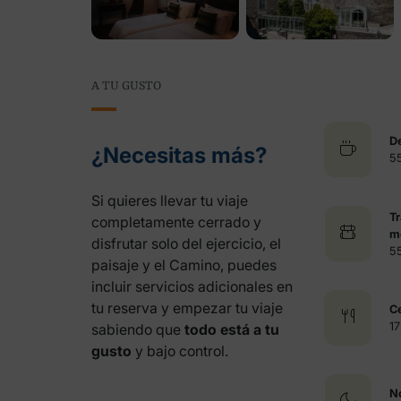
A TU GUSTO
D
¿Necesitas más?
5
Si quieres llevar tu viaje
T
completamente cerrado y
m
disfrutar solo del ejercicio, el
5
paisaje y el Camino, puedes
incluir servicios adicionales en
tu reserva y empezar tu viaje
C
1
sabiendo que
todo está a tu
gusto
y bajo control.
N