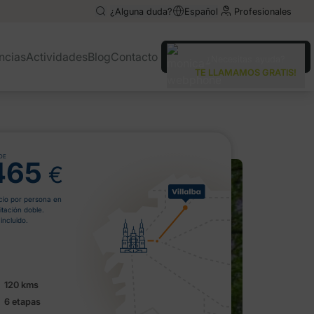
¿Alguna duda?
Español
Profesionales
English
English
ncias
Actividades
Blog
Contacto
¿Necesitas ayuda?
Deutsch
Deutsch
TE LLAMAMOS GRATIS!
Italiano
Italiano
DE
465
€
cio por persona en
itación doble.
incluido.
120 kms
6 etapas