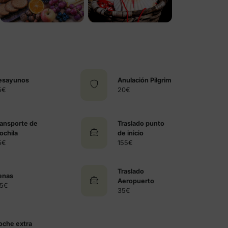
esayunos
Anulación Pilgrim
5€
20€
ransporte de
Traslado punto
ochila
de inicio
5€
155€
Traslado
enas
Aeropuerto
75€
35€
oche extra