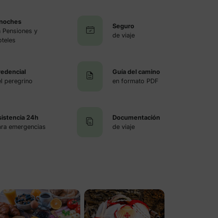
 noches
Seguro
 Pensiones y
de viaje
teles
redencial
Guía del camino
l peregrino
en formato PDF
istencia 24h
Documentación
ara emergencias
de viaje