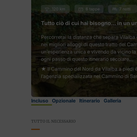
120 km
6 tappe
7 notti
Tutto ciò di cui hai bisogno… in un u
Percorrerai la distanza che separa Vilalb
nei migliori alloggi di questo tratto del C
un’esperienza unica e vivendo da vicino la s
ogni passo di questo itinerario secolare.
★ Il Cammino del Nord da Vilalba a piedi 
l’agenzia specializzata nel Cammino di Sa
Incluso
Opzionale
Itinerario
Galleria
TUTTO IL NECESSARIO