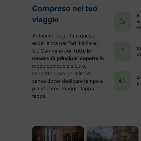
Compreso nel tuo
6 
viaggio
in
Ho
Abbiamo progettato questa
esperienza per farti iniziare il
C
tuo Cammino con
tutte le
de
necessità principali coperte
in
modo comodo e sicuro,
sapendo dove dormirai e
A
senza dover dedicare tempo a
p
pianificare il viaggio tappa per
tappa.