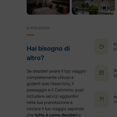
A TUO GUSTO
Co
Hai bisogno di
5
altro?
Se desideri avere il tuo viaggio
Tr
5
completamente chiuso e
goderti solo l’esercizio, il
paesaggio e il Cammino, puoi
includere servizi aggiuntivi
C
nella tua prenotazione e
1
iniziare il tuo viaggio sapendo
che
tutto è come desideri
e