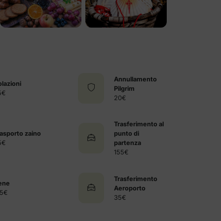
Annullamento
lazioni
Pilgrim
5€
20€
Trasferimento al
asporto zaino
punto di
5€
partenza
155€
Trasferimento
ene
Aeroporto
75€
35€