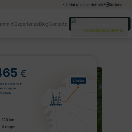
Hai qualche dubbio?
Italiano
English
English
ammini
Esperienze
Blog
Contatto
Hai bisogno aiuto?
Español
Español
TI CHIAMIAMO GRATIS!
Deutsch
Deutsch
465
€
zzo a persona in
era doppia.
 inclusa.
120 km
6 tappe