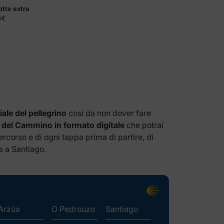
tte extra
5€
ale del pellegrino
così da non dover fare
 del Cammino in formato digitale
che potrai
percorso e di ogni tappa prima di partire, di
ba a Santiago.
Arzúa
O Pedrouzo
Santiago