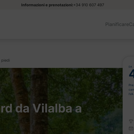
Informazioni e prenotazioni:
+34 910 607 497
Pianificare
C
 piedi
DA
Pre
cam
IVA
d da Vilalba a