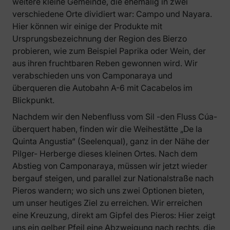
weitere kleine Gemeinde, die ehemalig in zwei
verschiedene Orte dividiert war: Campo und Nayara.
Hier können wir einige der Produkte mit
Ursprungsbezeichnung der Region des Bierzo
probieren, wie zum Beispiel Paprika oder Wein, der
aus ihren fruchtbaren Reben gewonnen wird. Wir
verabschieden uns von Camponaraya und
überqueren die Autobahn A-6 mit Cacabelos im
Blickpunkt.
Nachdem wir den Nebenfluss vom Sil -den Fluss Cúa-
überquert haben, finden wir die Weihestätte „De la
Quinta Angustia“ (Seelenqual), ganz in der Nähe der
Pilger- Herberge dieses kleinen Ortes. Nach dem
Abstieg von Camponaraya, müssen wir jetzt wieder
bergauf steigen, und parallel zur Nationalstraße nach
Pieros wandern; wo sich uns zwei Optionen bieten,
um unser heutiges Ziel zu erreichen. Wir erreichen
eine Kreuzung, direkt am Gipfel des Pieros: Hier zeigt
uns ein gelber Pfeil eine Abzweigung nach rechts, die