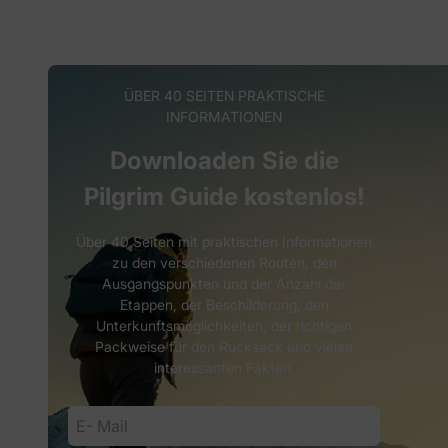
ÜBER 40 SEITEN PRAKTISCHE
INFORMATIONEN
Downloaden Sie die
Pilgrim Guide kostenlos!
Über 40 Seiten mit praktischen Informationen
zu den verschiedenen Routen, den
Ausgangspunkten und der Anzahl der
Etappen, der Beschilderung, den
Unterkunftsmöglichkeiten, der richtigen
Packweise für den Rucksack und vielen
interessanten Fakten.