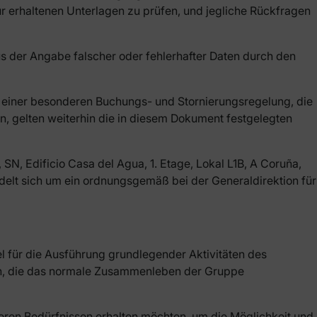
tur erhaltenen Unterlagen zu prüfen, und jegliche Rückfragen
us der Angabe falscher oder fehlerhafter Daten durch den
e einer besonderen Buchungs- und Stornierungsregelung, die
in, gelten weiterhin die in diesem Dokument festgelegten
, Edificio Casa del Agua, 1. Etage, Lokal L1B, A Coruña,
delt sich um ein ordnungsgemäß bei der Generaldirektion für
el für die Ausführung grundlegender Aktivitäten des
ben, die das normale Zusammenleben der Gruppe
eren Bedürfnissen erhalten möchten, um die Möglichkeit und