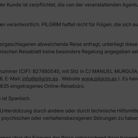
 Der Kunde ist verpflichtet, die von der veranstaltenden Agen
 verantwortlich. PILGRIM haftet nicht für Folgen, die sich a
vorgeschlagenen abweichende Reise anfragt, unterliegt dies
technischen Reiseblatt keine besondere Regelung angegeben se
rnummer (CIF): B27480045, mit Sitz in C/ MANUEL MURGUÍA, SN
6, E-Mail:
info@pilgrim.es
. Website
www.pilgrim.es
). Es han
635 eingetragenes Online-Reisebüro.
 ist Spanisch.
e Unterstützung durch andere oder durch technische Hilfsmitt
eine psychischen oder verhaltensbezogenen Störungen zu ha
tionen über die Eignung der Reise entsprechend ihren besond