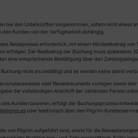
n bei den Unterkünften vorgenommen, sofern nicht etwas and
 den Kunden von der Verfügbarkeit abhängig.
des Reisepreises erforderlich, mit einem Mindestbetrag von 10
 erfolgen. Der Restbetrag der Buchung muss spätestens 30 T
nden eine entsprechende Bestätigung über den Zahlungseing
ie Buchung nicht als bestätigt und es werden keine damit verb
 Personalausweises oder Reisedokuments vorlegen sowie den
abe der vollständigen Anschrift der zahlenden Person unbed
des Kunden basieren, erfolgt der Buchungsprozess entweder 
@pilgrim.es
oder telefonisch über den Pilgrim-Kundenservic
e von Pilgrim aufgeführt sind, sowie für die Reiseplanungen, 
entwickelte Bestätigungs- und Zahlungsplattform. Sollte je