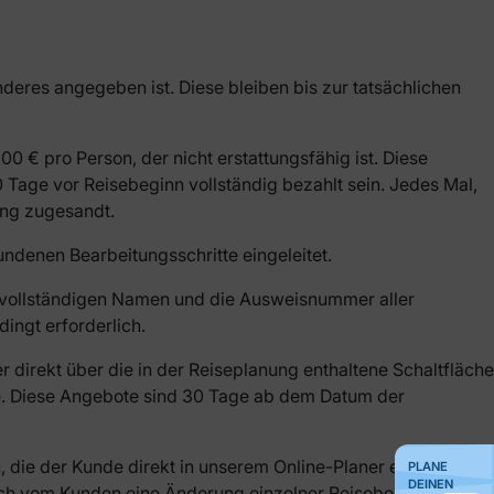
eres angegeben ist. Diese bleiben bis zur tatsächlichen
0 € pro Person, der nicht erstattungsfähig ist. Diese
age vor Reisebeginn vollständig bezahlt sein. Jedes Mal,
ang zugesandt.
undenen Bearbeitungsschritte eingeleitet.
 vollständigen Namen und die Ausweisnummer aller
ingt erforderlich.
direkt über die in der Reiseplanung enthaltene Schaltfläche
e. Diese Angebote sind 30 Tage ab dem Datum der
die der Kunde direkt in unserem Online-Planer erstellt,
PLANE
DEINEN
doch vom Kunden eine Änderung einzelner Reisebestandteile