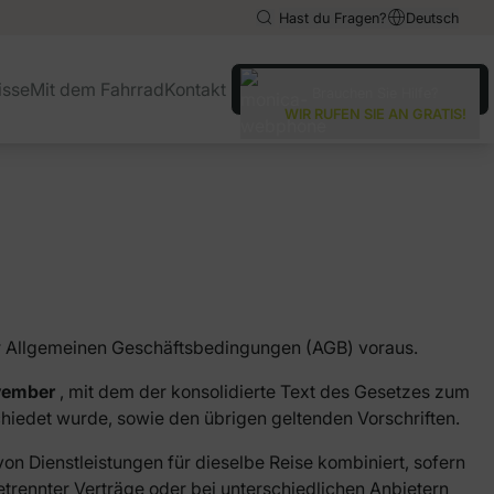
Hast du Fragen?
Deutsch
English
English
isse
Mit dem Fahrrad
Kontakt
Brauchen Sie Hilfe?
Español
Español
WIR RUFEN SIE AN GRATIS!
Français
Français
Italiano
Italiano
Português
Português
r Allgemeinen Geschäftsbedingungen (AGB) voraus.
vember
, mit dem der konsolidierte Text des Gesetzes zum
iedet wurde, sowie den übrigen geltenden Vorschriften.
n Dienstleistungen für dieselbe Reise kombiniert, sofern
etrennter Verträge oder bei unterschiedlichen Anbietern