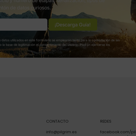
icio y número de etapas, señalizacion, tipos de
ntón de datos curiosos.
¡Descarga Guía!
 datos utilizados en este formulario se emplearán tanto para la contestación de las
 la base de legitimación el consentimiento del usuario. Podrán ejercerse los
CONTACTO
REDES
info@pilgrim.es
facebook.com/pil