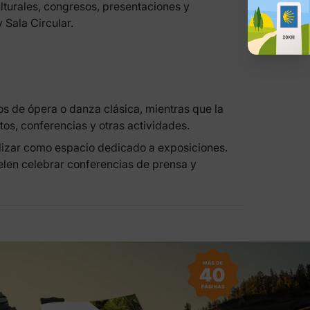
turales, congresos, presentaciones y
 Sala Circular.
os de ópera o danza clásica, mientras que la
os, conferencias y otras actividades.
lizar como espacio dedicado a exposiciones.
uelen celebrar conferencias de prensa y