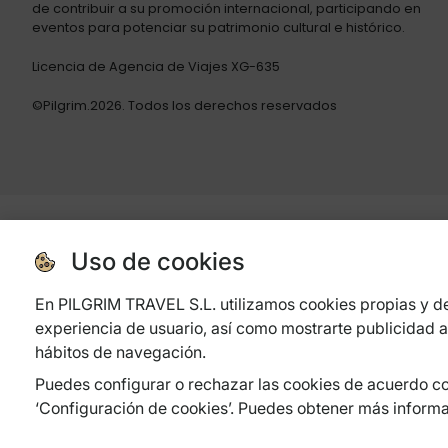
de contribuir a su promoción internacional, participando en
eventos para potenciar su patrimonio cultural e histórico.
Licencia de Agencia de Viajes XG-635
©Pilgrim.2026. Todos los derechos reservados
Xpande
Uso de cookies
En PILGRIM TRAVEL S.L. utilizamos cookies propias y de
experiencia de usuario, así como mostrarte publicidad a
hábitos de navegación.
Puedes configurar o rechazar las cookies de acuerdo co
PROGRAMA XPANDE DIGITAL:
PILGRIM TRAVEL S.L. ha sido beneficiaria de F
‘Configuración de cookies’. Puedes obtener más inform
con el objetivo de mejorar su competitividad mediante la transformación d
Digital de la Cámara de Comercio de A Coruña. #EuropaSeSiente