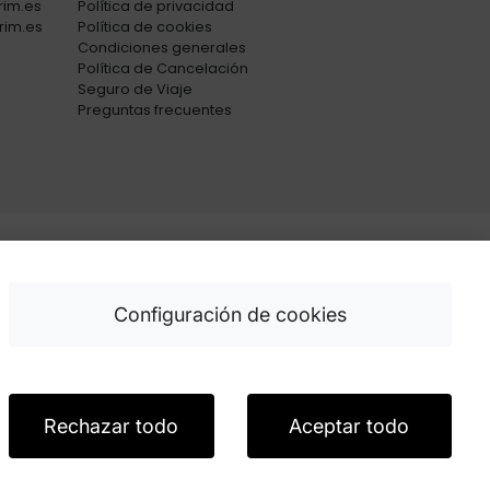
rim.es
Política de privacidad
rim.es
Política de cookies
Condiciones generales
Política de Cancelación
Seguro de Viaje
Preguntas frecuentes
Innova
Configuración de cookies
Rechazar todo
Aceptar todo
vidad de las PYMES, y gracias al cual ha puesto en marcha un Plan de Acción
rante el año 2025. Para ello ha contado con el apoyo del Programa Xpande