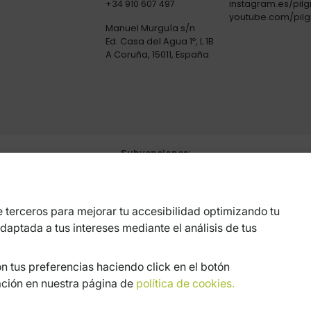
+34 910 607 497
instagram.es/pilg
youtube.com/pilg
Manuel Murguía s/n
Ed. Casa del Agua 1º, L 1B
A Coruña, 15011, España
Subvenciones:
 Digital
Pyme Digital
Pyme 
 terceros para mejorar tu accesibilidad optimizando tu
daptada a tus intereses mediante el análisis de tus
n tus preferencias haciendo click en el botón
ondos Europeos, cuyo objetivo es el refuerzo del crecimiento sostenible y la competiti
ación en nuestra página de
política de cookies.
igital, la promoción online y el comercio electrónico en mercados internacionales du