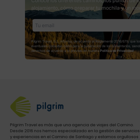
Conoce los diferentes caminos, los puntos de in
alojamiento, cómo preparar tu mochila y un mo
Pilgrim Travel, S.L. informa, de acuerdo al Reglamento 2016/679, que los
eventuales consultas como para la publicación de los comentarios, siendo
derechos de acuerdo a lo previsto en nuestra
Política de Privacidad
Pilgrim Travel es más que una agencia de viajes del Camino.
Desde 2016 nos hemos especializado en la gestión de servicios
y experiencias en el Camino de Santiago y estamos orgullosos