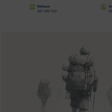
Rathaus
G
987 895 500
98