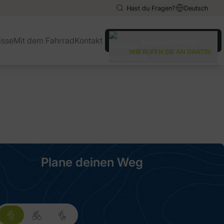
Hast du Fragen?
Deutsch
English
English
isse
Mit dem Fahrrad
Kontakt
Brauchen Sie Hilfe?
Español
Español
WIR RUFEN SIE AN GRATIS!
Italiano
Italiano
Plane deinen Weg