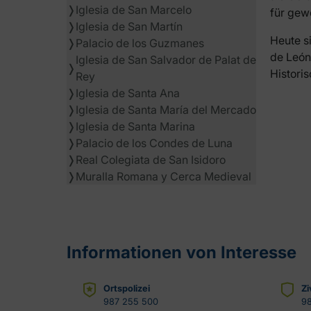
❭
Iglesia de San Marcelo
für gew
❭
Iglesia de San Martín
Heute si
❭
Palacio de los Guzmanes
de León
Iglesia de San Salvador de Palat de
❭
Histori
Rey
❭
Iglesia de Santa Ana
❭
Iglesia de Santa María del Mercado
❭
Iglesia de Santa Marina
❭
Palacio de los Condes de Luna
❭
Real Colegiata de San Isidoro
❭
Muralla Romana y Cerca Medieval
Informationen von Interesse
Ortspolizei
Zi
987 255 500
98