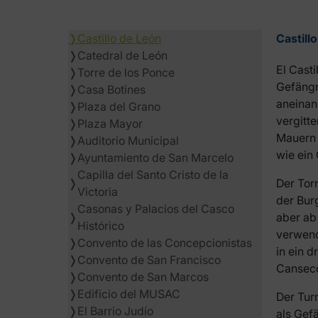
❭
Castillo de León
Castill
❭
Catedral de León
El Casti
❭
Torre de los Ponce
Gefängn
❭
Casa Botines
aneinan
❭
Plaza del Grano
vergitte
❭
Plaza Mayor
Mauern 
❭
Auditorio Municipal
wie ein
❭
Ayuntamiento de San Marcelo
Capilla del Santo Cristo de la
❭
Der Tor
Victoria
der Bur
Casonas y Palacios del Casco
❭
aber ab
Histórico
verwend
❭
Convento de las Concepcionistas
in ein 
❭
Convento de San Francisco
Canseco
❭
Convento de San Marcos
❭
Edificio del MUSAC
Der Tur
❭
El Barrio Judío
als Gef