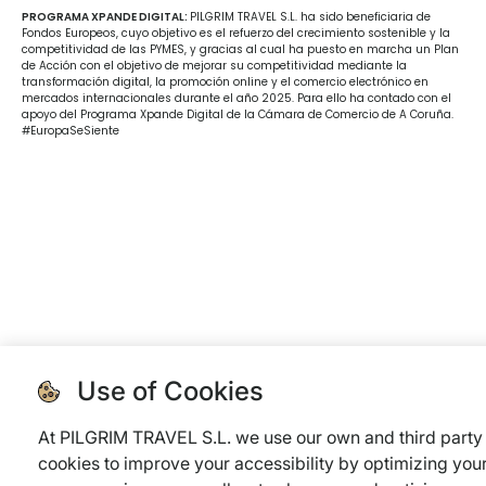
PROGRAMA XPANDE DIGITAL:
PILGRIM TRAVEL S.L. ha sido beneficiaria de
Fondos Europeos, cuyo objetivo es el refuerzo del crecimiento sostenible y la
competitividad de las PYMES, y gracias al cual ha puesto en marcha un Plan
de Acción con el objetivo de mejorar su competitividad mediante la
transformación digital, la promoción online y el comercio electrónico en
mercados internacionales durante el año 2025. Para ello ha contado con el
apoyo del Programa Xpande Digital de la Cámara de Comercio de A Coruña.
#EuropaSeSiente
Use of Cookies
At PILGRIM TRAVEL S.L. we use our own and third party
cookies to improve your accessibility by optimizing you