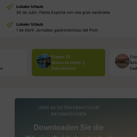
Lokaler Urlaub
30 de Julio: Fiesta Espicha con una gran sardinada
Lokaler Urlaub
1 de Abril: Jornadas gastronómicas del Pixín
Etappe 23
Eta
Muros de Nalón ❭
Sot
ón
Soto de luiña
Cad
ÜBER 40 SEITEN PRAKTISCHE
INFORMATIONEN
Downloaden Sie die