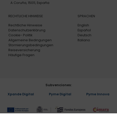
A Coruña, 15011, España
RECHTLICHE HINWEISE
SPRACHEN
Rechtliche Hinweise
English
Datenschutzerklärung
Español
Cookie- Politik
Deutsch
Allgemeine Bedingungen
Italiano
Stornierungsbedingungen
Reiseversicherung
Häufige Fragen
Subvenciones:
Xpande Digital
Pyme Digital
Pyme Innova