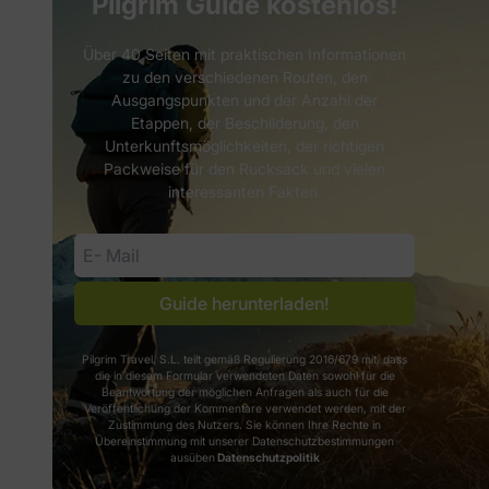
Pilgrim Guide kostenlos!
Über 40 Seiten mit praktischen Informationen
zu den verschiedenen Routen, den
Ausgangspunkten und der Anzahl der
Etappen, der Beschilderung, den
Unterkunftsmöglichkeiten, der richtigen
Packweise für den Rucksack und vielen
interessanten Fakten.
Guide herunterladen!
Pilgrim Travel, S.L. teilt gemäß Regulierung 2016/679 mit, dass
die in diesem Formular verwendeten Daten sowohl für die
Beantwortung der möglichen Anfragen als auch für die
Veröffentlichung der Kommentare verwendet werden, mit der
Zustimmung des Nutzers. Sie können Ihre Rechte in
Übereinstimmung mit unserer Datenschutzbestimmungen
ausüben
Datenschutzpolitik