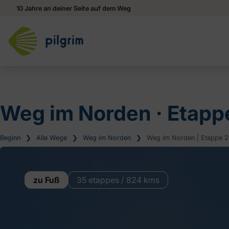
10 Jahre an deiner Seite auf dem Weg
Weg im Norden ‧ Etapp
Beginn
❯
Alle Wege
❯
Weg im Norden
❯
Weg im Norden | Etappe 2
zu Fuß
35 etappes / 824 kms