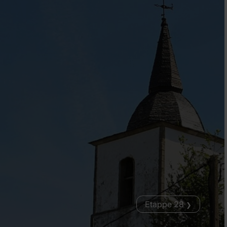
Etappe 28
❯