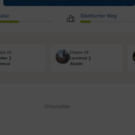
atur
Städtischer Weg
ppe 28
Etappe 29
adeo ❭
Lourenzá ❭
renzá
Abadín
Ortschaften