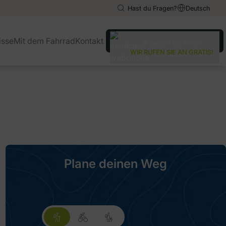
Hast du Fragen?
Deutsch
English
English
isse
Mit dem Fahrrad
Kontakt
Brauchen Sie Hilfe?
Español
Español
WIR RUFEN SIE AN GRATIS!
Italiano
Italiano
Plane deinen Weg