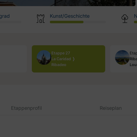
grad
Kunst/Geschichte
N
Etappe 27
Eta
La Caridad ❭
Rib
Ribadeo
Lou
Etappenprofil
Reiseplan