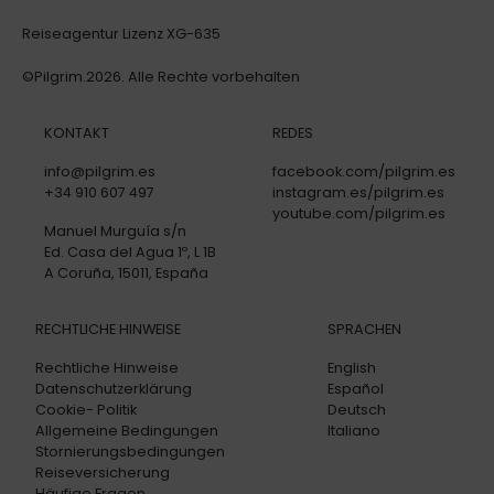
Reiseagentur Lizenz XG-635
©Pilgrim.2026. Alle Rechte vorbehalten
KONTAKT
REDES
info@pilgrim.es
facebook.com/pilgrim.es
+34 910 607 497
instagram.es/pilgrim.es
youtube.com/pilgrim.es
Manuel Murguía s/n
Ed. Casa del Agua 1º, L 1B
A Coruña, 15011, España
RECHTLICHE HINWEISE
SPRACHEN
Rechtliche Hinweise
English
Datenschutzerklärung
Español
Cookie- Politik
Deutsch
Allgemeine Bedingungen
Italiano
Stornierungsbedingungen
Reiseversicherung
Häufige Fragen