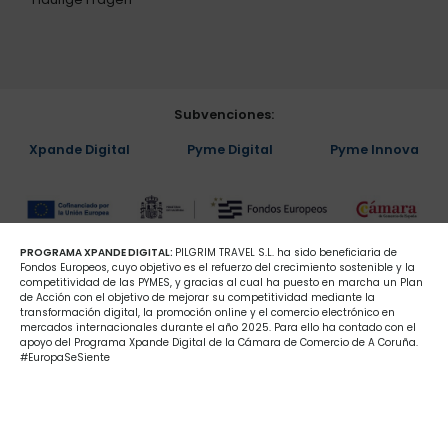
Subvenciones:
Xpande Digital
Pyme Digital
Pyme Innova
PROGRAMA XPANDE DIGITAL:
PILGRIM TRAVEL S.L. ha sido beneficiaria de
Fondos Europeos, cuyo objetivo es el refuerzo del crecimiento sostenible y la
competitividad de las PYMES, y gracias al cual ha puesto en marcha un Plan
de Acción con el objetivo de mejorar su competitividad mediante la
transformación digital, la promoción online y el comercio electrónico en
mercados internacionales durante el año 2025. Para ello ha contado con el
apoyo del Programa Xpande Digital de la Cámara de Comercio de A Coruña.
#EuropaSeSiente