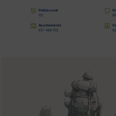
Policía Local
Gu
112
92
Ayuntamiento
Ce
927 488 012
92