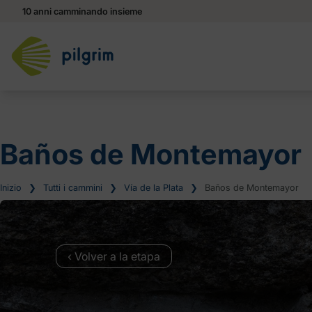
10 anni camminando insieme
Baños de Montemayor
Inizio
❯
Tutti i cammini
❯
Vía de la Plata
❯
Baños de Montemayor
‹ Volver a la etapa