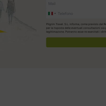
Pilgrim Travel. S.L. informa, come previsto dal R
per la risposta delle eventuali consultazioni si
legittimazione. Potranno esse-re esercitati i dir