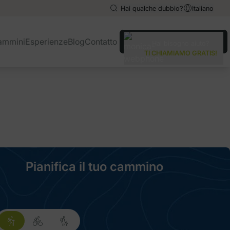
Hai qualche dubbio?
Italiano
English
English
ammini
Esperienze
Blog
Contatto
Hai bisogno aiuto?
Español
Español
TI CHIAMIAMO GRATIS!
Deutsch
Deutsch
Pianifica il tuo cammino