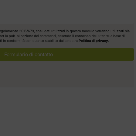
egolamento 2016/679, che i dati utilizzati in questo modulo verranno utilizzati sia
a per la pub-blicazione dei commenti, essendo il consenso dell'utente la base di
itti in conformità con quanto stabilito dalla nostra
Politica di privacy.
Formulario di contatto