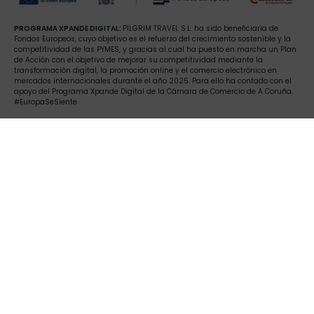
PROGRAMA XPANDE DIGITAL:
PILGRIM TRAVEL S.L. ha sido beneficiaria de
Fondos Europeos, cuyo objetivo es el refuerzo del crecimiento sostenible y la
competitividad de las PYMES, y gracias al cual ha puesto en marcha un Plan
de Acción con el objetivo de mejorar su competitividad mediante la
transformación digital, la promoción online y el comercio electrónico en
mercados internacionales durante el año 2025. Para ello ha contado con el
apoyo del Programa Xpande Digital de la Cámara de Comercio de A Coruña.
#EuropaSeSiente