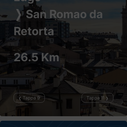
❭
San Romao da
Retorta
26.5 Km
Tappa 9
Tappa 11
❮
❯