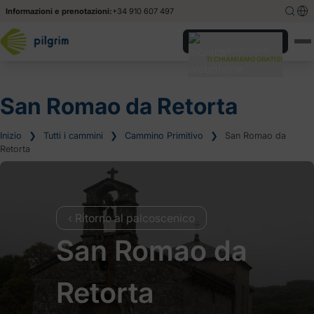
Informazioni e prenotazioni:
+34 910 607 497
English
English
Hai bisogno aiuto?
TI CHIAMIAMO GRATIS!
Español
Español
Deutsch
Deutsch
San Romao da Retorta
Inizio
❯
Tutti i cammini
❯
Cammino Primitivo
❯
San Romao da
Retorta
‹ Ritorno al palcoscenico
San Romao da
Retorta