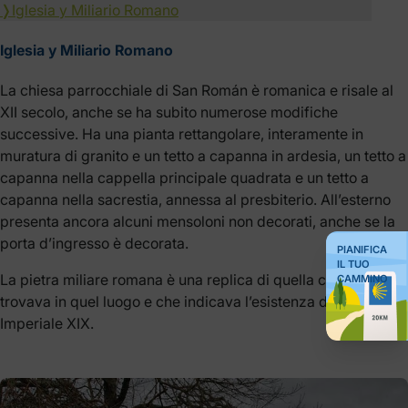
❭
Iglesia y Miliario Romano
Iglesia y Miliario Romano
La chiesa parrocchiale di San Román è romanica e risale al
XII secolo, anche se ha subito numerose modifiche
successive. Ha una pianta rettangolare, interamente in
muratura di granito e un tetto a capanna in ardesia, un tetto a
capanna nella cappella principale quadrata e un tetto a
capanna nella sacrestia, annessa al presbiterio. All’esterno
presenta ancora alcuni mensoloni non decorati, anche se la
porta d’ingresso è decorata.
PIANIFICA
IL TUO
La pietra miliare romana è una replica di quella che si
CAMMINO
trovava in quel luogo e che indicava l’esistenza della Via
Imperiale XIX.