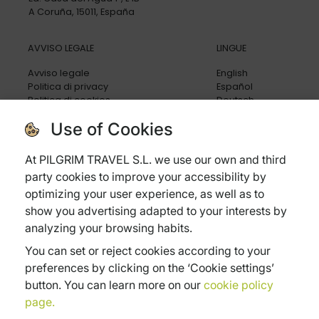
A Coruña, 15011, España
AVVISO LEGALE
LINGUE
Avviso legale
English
Politica di privacy
Español
Politica di cookies
Deutsch
Condizioni generali
Italiano
Use of Cookies
Politica di cancellazione
Assicurazione di viaggio
Domande frequenti
At PILGRIM TRAVEL S.L. we use our own and third
party cookies to improve your accessibility by
optimizing your user experience, as well as to
show you advertising adapted to your interests by
analyzing your browsing habits.
Subvenciones:
You can set or reject cookies according to your
Xpande Digital
Pyme Digital
Pyme Innova
preferences by clicking on the ‘Cookie settings’
button. You can learn more on our
cookie policy
page.