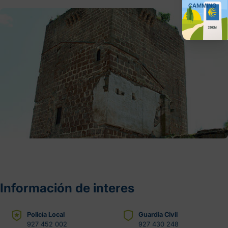
CAMMINO
Información de interes
Policía Local
Guardia Civil
927 452 002
927 430 248