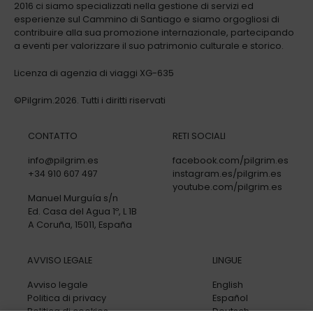
2016 ci siamo specializzati nella gestione di servizi ed
esperienze sul Cammino di Santiago e siamo orgogliosi di
contribuire alla sua promozione internazionale, partecipando
a eventi per valorizzare il suo patrimonio culturale e storico.
Licenza di agenzia di viaggi XG-635
©Pilgrim.2026. Tutti i diritti riservati
CONTATTO
RETI SOCIALI
info@pilgrim.es
facebook.com/pilgrim.es
+34 910 607 497
instagram.es/pilgrim.es
youtube.com/pilgrim.es
Manuel Murguía s/n
Ed. Casa del Agua 1º, L 1B
A Coruña, 15011, España
AVVISO LEGALE
LINGUE
Avviso legale
English
Politica di privacy
Español
Politica di cookies
Deutsch