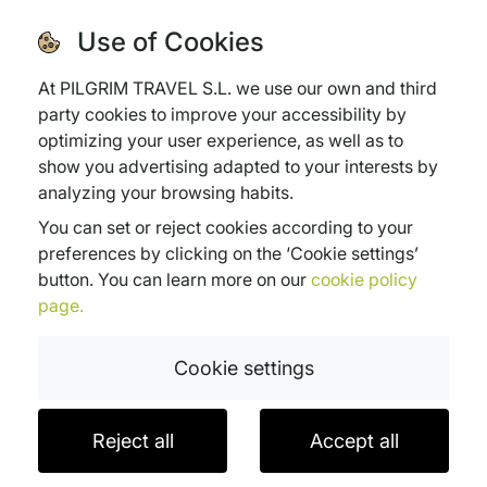
Condizioni generali
Italiano
Use of Cookies
Politica di cancellazione
Assicurazione di viaggio
Domande frequenti
At PILGRIM TRAVEL S.L. we use our own and third
party cookies to improve your accessibility by
optimizing your user experience, as well as to
show you advertising adapted to your interests by
analyzing your browsing habits.
Subvenciones:
You can set or reject cookies according to your
Xpande Digital
Pyme Digital
Pyme Innova
preferences by clicking on the ‘Cookie settings’
button. You can learn more on our
cookie policy
page.
PROGRAMA XPANDE DIGITAL:
PILGRIM TRAVEL S.L. ha sido beneficiaria de
Cookie settings
Fondos Europeos, cuyo objetivo es el refuerzo del crecimiento sostenible y la
competitividad de las PYMES, y gracias al cual ha puesto en marcha un Plan
de Acción con el objetivo de mejorar su competitividad mediante la
transformación digital, la promoción online y el comercio electrónico en
mercados internacionales durante el año 2025. Para ello ha contado con el
Reject all
Accept all
apoyo del Programa Xpande Digital de la Cámara de Comercio de A Coruña.
#EuropaSeSiente