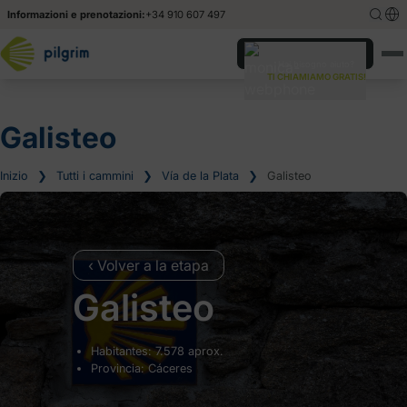
Informazioni e prenotazioni:
+34 910 607 497
English
English
Hai bisogno aiuto?
TI CHIAMIAMO GRATIS!
Español
Español
Deutsch
Deutsch
Galisteo
Inizio
❯
Tutti i cammini
❯
Vía de la Plata
❯
Galisteo
‹ Volver a la etapa
Galisteo
Habitantes: 7.578 aprox.
Provincia: Cáceres