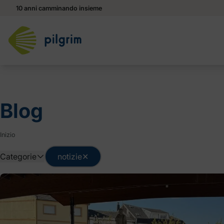
10 anni camminando insieme
Blog
Inizio
Categorie
notizie
✕
Altro
Consigli
Informazioni base
Rott