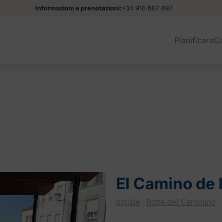
Informazioni e prenotazioni:
+34 910 607 497
Pianificare
C
e del Cammino
El Camino de 
notizie
,
Rotte del Cammino