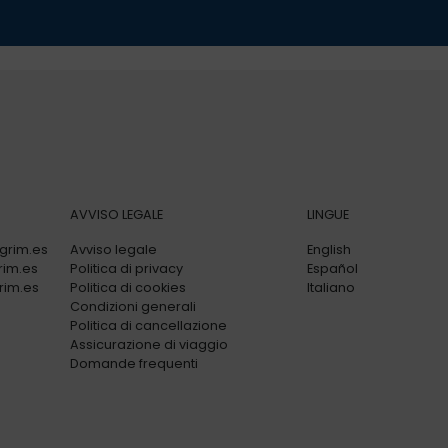
AVVISO LEGALE
LINGUE
grim.es
Avviso legale
English
rim.es
Politica di privacy
Español
rim.es
Politica di cookies
Italiano
Condizioni generali
Politica di cancellazione
Assicurazione di viaggio
Domande frequenti