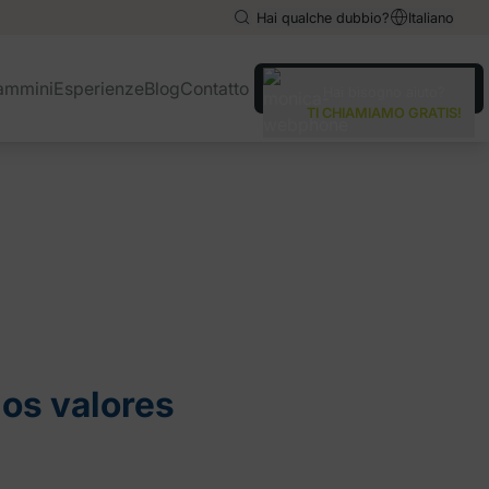
Hai qualche dubbio?
Italiano
English
English
ammini
Esperienze
Blog
Contatto
Hai bisogno aiuto?
Español
Español
TI CHIAMIAMO GRATIS!
los valores