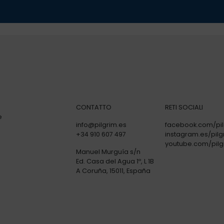
CONTATTO
RETI SOCIALI
e
info@pilgrim.es
facebook.com/pil
+34 910 607 497
instagram.es/pilg
youtube.com/pilg
Manuel Murguía s/n
Ed. Casa del Agua 1º, L 1B
A Coruña, 15011, España