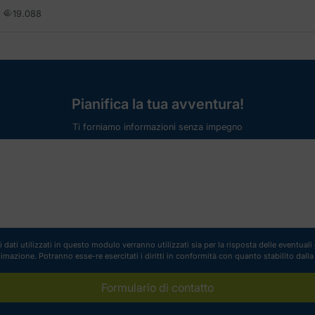
19.088
Pianifica la tua avventura!
Ti forniamo informazioni senza impegno
 dati utilizzati in questo modulo verranno utilizzati sia per la risposta delle eventua
ttimazione. Potranno esse-re esercitati i diritti in conformità con quanto stabilito dall
Formulario di contatto