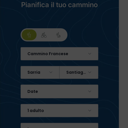
Pianifica il tuo cammino
Cammino Francese
Sarria
Santiago de Compostela
Date
1 adulto