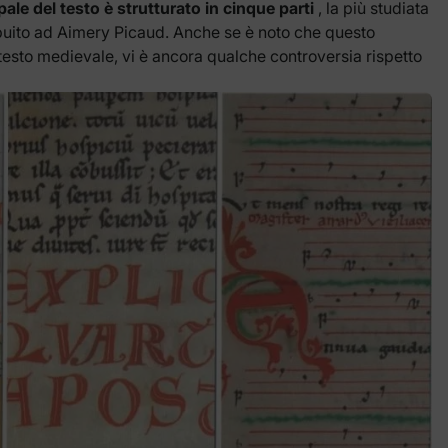
ipale del testo è strutturato in cinque parti
, la più studiata
tribuito ad Aimery Picaud. Anche se è noto che questo
esto medievale, vi è ancora qualche controversia rispetto