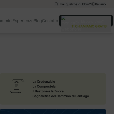
Hai qualche dubbio?
Italiano
English
English
ammini
Esperienze
Blog
Contatto
Hai bisogno aiuto?
Español
Español
TI CHIAMIAMO GRATIS!
La Credenziale
La Compostela
Il Bastone e la Zucca
Segnaletica del Cammino di Santiago