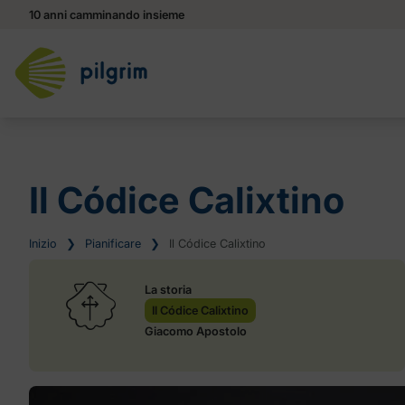
10 anni camminando insieme
Il Códice Calixtino
Inizio
❯
Pianificare
❯
Il Códice Calixtino
La storia
Il Códice Calixtino
Giacomo Apostolo