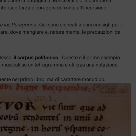
nti come la battaglia di Roncisvalle o la comparsa
ferisce forza e coraggio di fronte all’incursione
e los Peregrinos
. Qui sono elencati alcuni consigli per i
ttare, dove mangiare e, naturalmente, le precauzioni da
plesso:
il corpus polifonico
. Questo è il primo esempio
te musicali su un tetragramma e utilizza una notazione
ente nel primo libro, ma di carattere monodico.