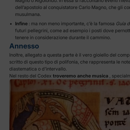
Magno o Aigolondo. In essa si raccontano eventi rileva
dell’apostolo al conquistatore Carlo Magno, che gli con
musulmana.
Infine
: ma non meno importante, c’è la famosa
Guía d
futuri pellegrini, come ad esempio i posti dove perno
tenere in considerazione durante il cammino.
Annesso
Inoltre, allegato a questa parte è il vero gioiello del com
scritto di questo tipo di polifonia, che rappresenta le no
diastematica o d’intervallo.
Nel resto del Codex
troveremo anche musica
, specialm