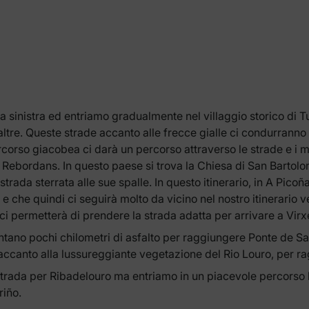
 a sinistra ed entriamo gradualmente nel villaggio storico di T
ltre. Queste strade accanto alle frecce gialle ci condurranno 
l percorso giacobea ci darà un percorso attraverso le strade e i
Rebordans. In questo paese si trova la Chiesa di San Bartolom
strada sterrata alle sue spalle. In questo itinerario, in A Pico
e che quindi ci seguirà molto da vicino nel nostro itinerario 
ci permetterà di prendere la strada adatta per arrivare a Vir
entano pochi chilometri di asfalto per raggiungere Ponte de 
 accanto alla lussureggiante vegetazione del Rio Louro, per ra
da per Ribadelouro ma entriamo in un piacevole percorso lont
riño.