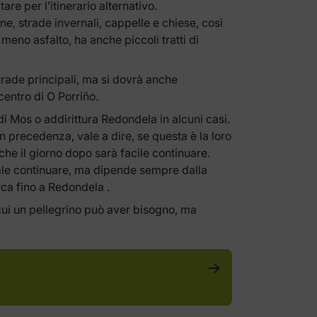
re per l’itinerario alternativo.
ne, strade invernali, cappelle e chiese, così
eno asfalto, ha anche piccoli tratti di
strade principali, ma si dovrà anche
centro di O Porriño.
di Mos o addirittura Redondela in alcuni casi.
 precedenza, vale a dire, se questa è la loro
che il giorno dopo sarà facile continuare.
male continuare, ma dipende sempre dalla
ca fino a Redondela .
i cui un pellegrino può aver bisogno, ma