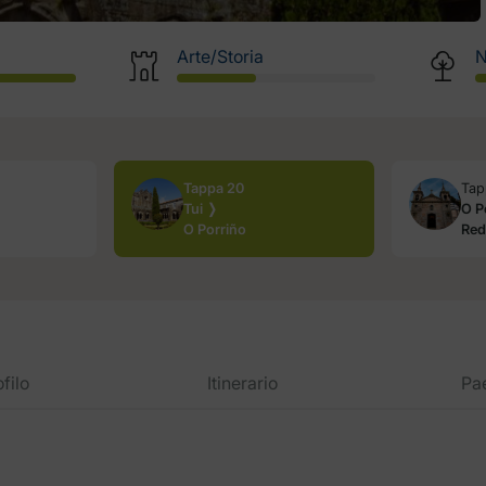
Arte/Storia
N
Tappa 20
Tap
Tui ❭
O P
O Porriño
Red
filo
Itinerario
Pa