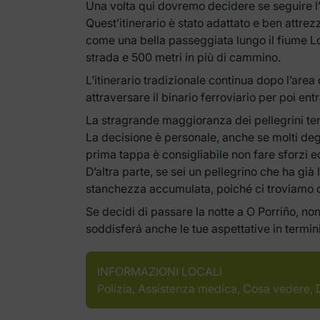
Una volta qui dovremo decidere se seguire l’it
Quest’itinerario è stato adattato e ben attrez
come una bella passeggiata lungo il fiume Lo
strada e 500 metri in più di cammino.
L’itinerario tradizionale continua dopo l’area
attraversare il binario ferroviario per poi en
La stragrande maggioranza dei pellegrini term
La decisione è personale, anche se molti deg
prima tappa è consigliabile non fare sforzi e
D’altra parte, se sei un pellegrino che ha g
stanchezza accumulata, poiché ci troviamo co
Se decidi di passare la notte a O Porriño, non
soddisferá anche le tue aspettative in termini
INFORMAZIONI LOCALI
Polizia, Assistenza medica, Cosa vedere