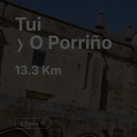
Tui
O Porriño
❭
13.3 Km
Tappa 19
❮