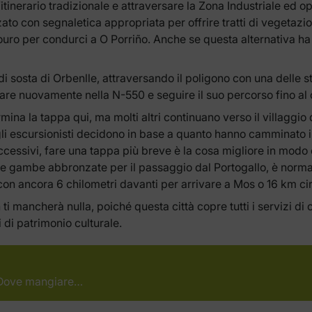
inerario tradizionale e attraversare la Zona Industriale ed opta
zato con segnaletica appropriata per offrire tratti di vegetazio
uro per condurci a O Porriño. Anche se questa alternativa ha m
 di sosta di Orbenlle, attraversando il poligono con una delle 
trare nuovamente nella N-550 e seguire il suo percorso fino al 
ina la tappa qui, ma molti altri continuano verso il villaggio 
li escursionisti decidono in base a quanto hanno camminato in
ccessivi, fare una tappa più breve è la cosa migliore in modo 
ià le gambe abbronzate per il passaggio dal Portogallo, è nor
n ancora 6 chilometri davanti per arrivare a Mos o 16 km cir
 ti mancherà nulla, poiché questa città copre tutti i servizi d
 di patrimonio culturale.
, Dove mangiare…