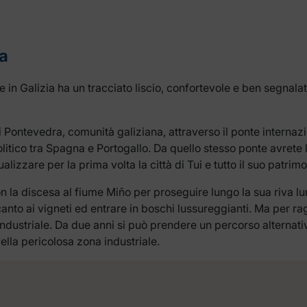
a
n Galizia ha un tracciato liscio, confortevole e ben segnalat
 di Pontevedra, comunità galiziana, attraverso il ponte interna
itico tra Spagna e Portogallo. Da quello stesso ponte avrete l
lizzare per la prima volta la città di Tui e tutto il suo patrimo
on la discesa al fiume Miño per proseguire lungo la sua riva 
canto ai vigneti ed entrare in boschi lussureggianti. Ma per r
industriale. Da due anni si può prendere un percorso alternativ
ella pericolosa zona industriale.