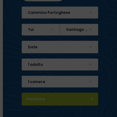
Cammino Portoghese
Tui
Santiago de Compostela
Date
1 adulto
1 camera
Pianificare