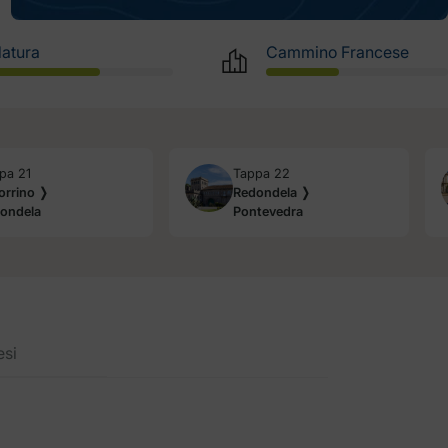
atura
Cammino Francese
pa 21
Tappa 22
orrino ❭
Redondela ❭
ondela
Pontevedra
esi