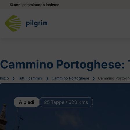
10 anni camminando insieme
Cammino Portoghese: 
Inizio
❯
Tutti i cammini
❯
Cammino Portoghese
❯
Cammino Portoghes
A piedi
25 Tappe / 620 Kms