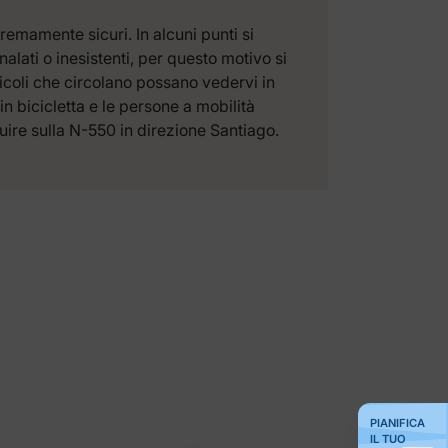
remamente sicuri. In alcuni punti si
ati o inesistenti, per questo motivo si
eicoli che circolano possano vedervi in
 bicicletta e le persone a mobilità
eguire sulla N-550 in direzione Santiago.
PIANIFICA
IL TUO