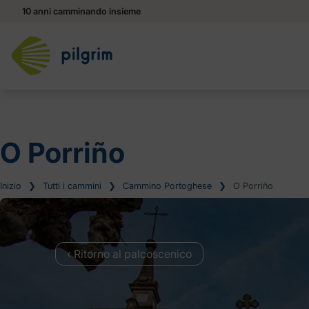
10 anni camminando insieme
O Porriño
Inizio
❯
Tutti i cammini
❯
Cammino Portoghese
❯
O Porriño
‹ Ritorno al palcoscenico