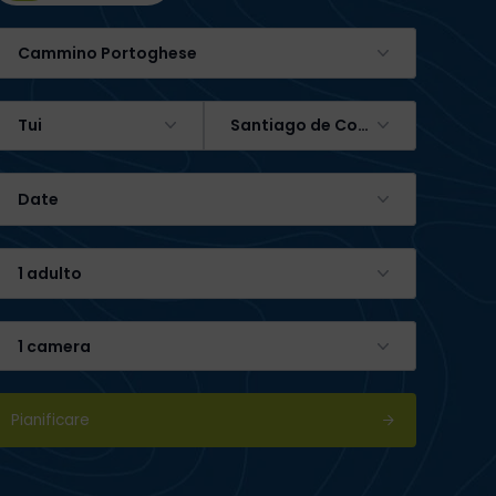
Cammino Portoghese
Tui
Santiago de Compostela
Date
1 adulto
1 camera
Pianificare