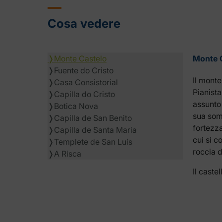
Cosa vedere
❭
Monte Castelo
Monte 
❭
Fuente do Cristo
Il mont
❭
Casa Consistorial
Pianista
❭
Capilla do Cristo
assunto 
❭
Botica Nova
sua somm
❭
Capilla de San Benito
fortezz
❭
Capilla de Santa Maria
cui si c
❭
Templete de San Luís
roccia d
❭
A Risca
Il caste