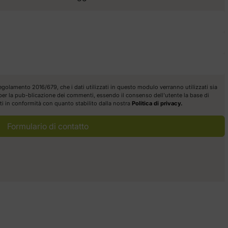
egolamento 2016/679, che i dati utilizzati in questo modulo verranno utilizzati sia
a per la pub-blicazione dei commenti, essendo il consenso dell'utente la base di
itti in conformità con quanto stabilito dalla nostra
Politica di privacy.
Formulario di contatto