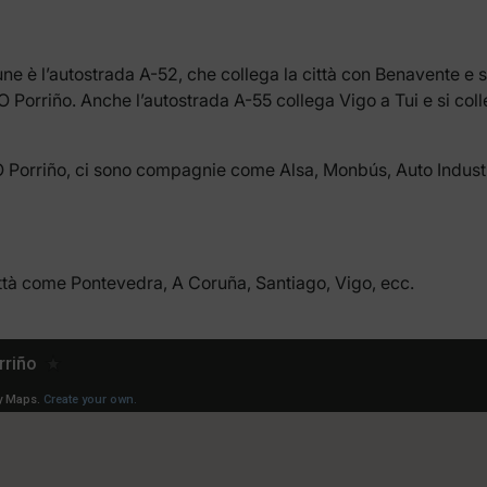
e è l’autostrada A-52, che collega la città con Benavente e s
O Porriño. Anche l’autostrada A-55 collega Vigo a Tui e si col
 O Porriño, ci sono compagnie come Alsa, Monbús, Auto Industr
ittà come Pontevedra, A Coruña, Santiago, Vigo, ecc.