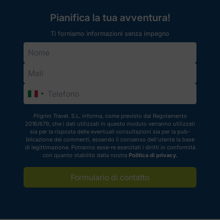
parliamo della sua origine e del
suo valore storico, oltre che di
Pianifica la tua avventura!
alcuni esempi in cui è possibile
vederla rappresentata.
Ti forniamo informazioni senza impegno
Pilgrim Travel. S.L. informa, come previsto dal Regolamento
2016/679, che i dati utilizzati in questo modulo verranno utilizzati
sia per la risposta delle eventuali consultazioni sia per la pub-
blicazione dei commenti, essendo il consenso dell'utente la base
di legittimazione. Potranno esse-re esercitati i diritti in conformità
con quanto stabilito dalla nostra
Politica di privacy.
Formulario di contatto