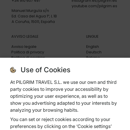
+34 910 607 497
instagram.es/pilgrim.es
youtube.com/pilgrim.es
Manuel Murguía s/n
Ed. Casa del Agua 1º, L 1B
A Coruña, 15011, España
AVVISO LEGALE
LINGUE
Avviso legale
English
Politica di privacy
Deutsch
Politica di cookies
Italiano
Condizioni generali
Português
Use of Cookies
Politica di cancellazione
Assicurazione di viaggio
Domande frequenti
At PILGRIM TRAVEL S.L. we use our own and third
party cookies to improve your accessibility by
optimizing your user experience, as well as to
show you advertising adapted to your interests by
analyzing your browsing habits.
Subvenciones:
You can set or reject cookies according to your
Xpande Digital
Pyme Digital
Pyme Innova
preferences by clicking on the ‘Cookie settings’