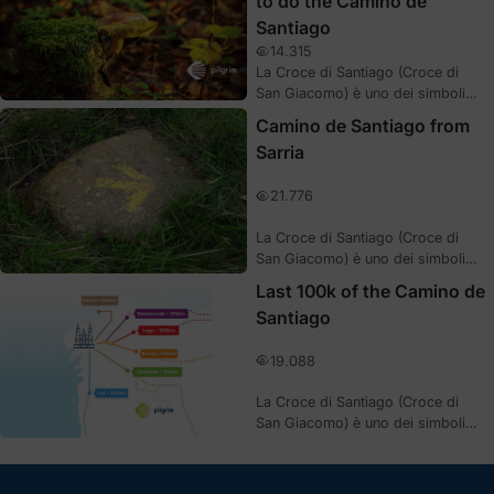
to do the Camino de
collegata all'Apostolo. Oggi
Santiago
parliamo della sua origine e del
suo valore storico, oltre che di
14.315
alcuni esempi in cui è possibile
La Croce di Santiago (Croce di
vederla rappresentata.
San Giacomo) è uno dei simboli
più importanti e caratteristici del
Camino de Santiago from
Cammino ed è direttamente
Sarria
collegata all'Apostolo. Oggi
parliamo della sua origine e del
21.776
suo valore storico, oltre che di
alcuni esempi in cui è possibile
La Croce di Santiago (Croce di
vederla rappresentata.
San Giacomo) è uno dei simboli
più importanti e caratteristici del
Last 100k of the Camino de
Cammino ed è direttamente
Santiago
collegata all'Apostolo. Oggi
parliamo della sua origine e del
19.088
suo valore storico, oltre che di
alcuni esempi in cui è possibile
La Croce di Santiago (Croce di
vederla rappresentata.
San Giacomo) è uno dei simboli
più importanti e caratteristici del
Cammino ed è direttamente
collegata all'Apostolo. Oggi