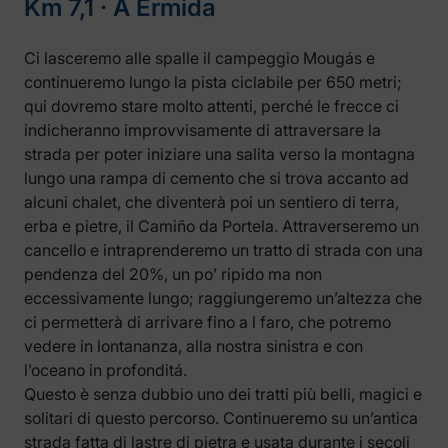
Km 7,1 ‧ A Ermida
Ci lasceremo alle spalle il campeggio Mougás e
continueremo lungo la pista ciclabile per 650 metri;
qui dovremo stare molto attenti, perché le frecce ci
indicheranno improvvisamente di attraversare la
strada per poter iniziare una salita verso la montagna
lungo una rampa di cemento che si trova accanto ad
alcuni chalet, che diventerà poi un sentiero di terra,
erba e pietre, il Camiño da Portela. Attraverseremo un
cancello e intraprenderemo un tratto di strada con una
pendenza del 20%, un po’ ripido ma non
eccessivamente lungo; raggiungeremo un’altezza che
ci permetterà di arrivare fino a l faro, che potremo
vedere in lontananza, alla nostra sinistra e con
l’oceano in profonditá.
Questo è senza dubbio uno dei tratti più belli, magici e
solitari di questo percorso. Continueremo su un’antica
strada fatta di lastre di pietra e usata durante i secoli