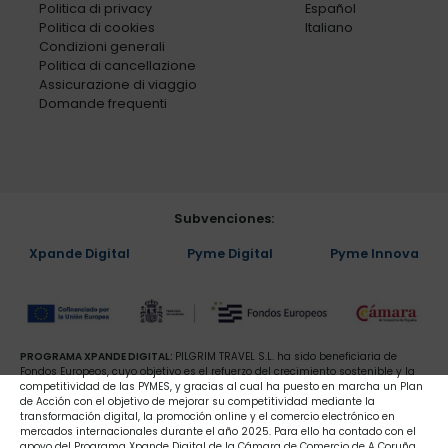
Politica di privacy
Español
Politica di cookies
Italiano
Condizioni generali
Politica di cancellazione
Assicurazione di viaggio
Domande frequenti
Subvenciones:
Xpande Digital
Pyme Digital
Pyme Innova
PROGRAMA XPANDE DIGITAL:
PILGRIM TRAVEL S.L. ha sido beneficiaria de
Fondos Europeos, cuyo objetivo es el refuerzo del crecimiento sostenible y la
competitividad de las PYMES, y gracias al cual ha puesto en marcha un Plan
de Acción con el objetivo de mejorar su competitividad mediante la
transformación digital, la promoción online y el comercio electrónico en
mercados internacionales durante el año 2025. Para ello ha contado con el
apoyo del Programa Xpande Digital de la Cámara de Comercio de A Coruña.