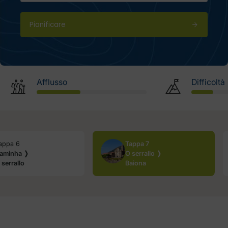
Pianificare
Afflusso
Difficoltà
appa 6
Tappa 7
aminha ❭
O serrallo ❭
 serrallo
Baiona