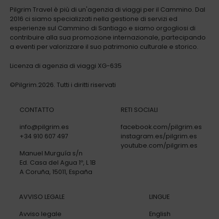
Pilgrim Travel è più di un'agenzia di viaggi per il Cammino. Dal
2016 ci siamo specializzati nella gestione di servizi ed
esperienze sul Cammino di Santiago e siamo orgogliosi di
contribuire alla sua promozione internazionale, partecipando
a eventi per valorizzare il suo patrimonio culturale e storico.
Licenza di agenzia di viaggi XG-635
©Pilgrim.2026. Tutti i diritti riservati
CONTATTO
RETI SOCIALI
info@pilgrim.es
facebook.com/pilgrim.es
+34 910 607 497
instagram.es/pilgrim.es
youtube.com/pilgrim.es
Manuel Murguía s/n
Ed. Casa del Agua 1º, L 1B
A Coruña, 15011, España
AVVISO LEGALE
LINGUE
Avviso legale
English