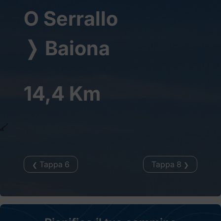
O Serrallo
❭
Baiona
14,4 Km
Tappa 6
Tappa 8
❮
❯