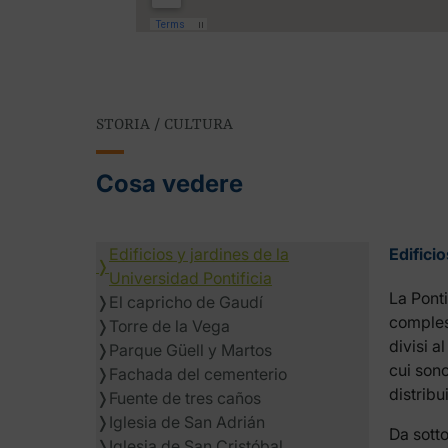
STORIA / CULTURA
Cosa vedere
Edificios y jardines de la
Edificio
❭
Universidad Pontificia
La Ponti
❭
El capricho de Gaudí
compless
❭
Torre de la Vega
divisi a
❭
Parque Güell y Martos
cui sono
❭
Fachada del cementerio
distribui
❭
Fuente de tres caños
❭
Iglesia de San Adrián
Da sotto
❭
Iglesia de San Cristóbal