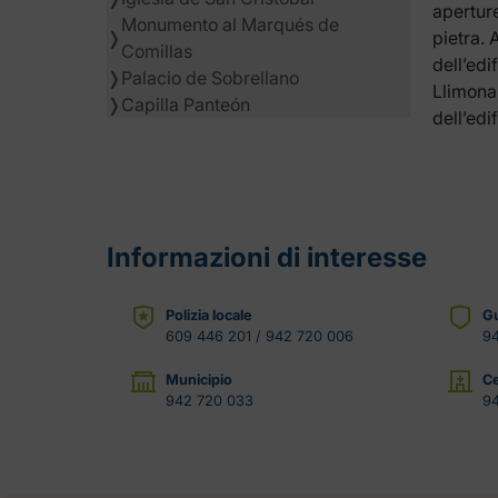
aperture
Monumento al Marqués de
❭
pietra. 
Comillas
dell’edif
❭
Palacio de Sobrellano
Llimona,
❭
Capilla Panteón
dell’ed
Informazioni di interesse
Polizia locale
Gu
609 446 201 / 942 720 006
9
Municipio
Ce
942 720 033
94