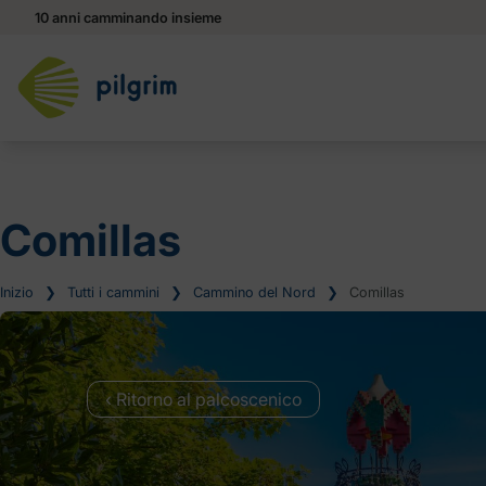
10 anni camminando insieme
Comillas
Inizio
❯
Tutti i cammini
❯
Cammino del Nord
❯
Comillas
‹ Ritorno al palcoscenico