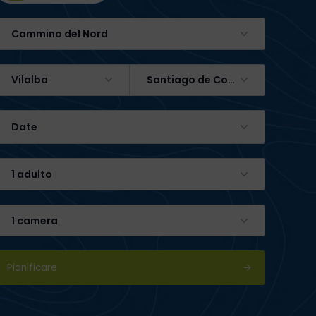
Cammino del Nord
Vilalba
Santiago de Compostela
Date
1 adulto
1 camera
Pianificare