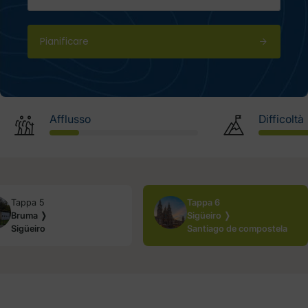
Pianificare
Afflusso
Difficoltà
Tappa 5
Tappa 6
Bruma ❭
Sigüeiro ❭
Sigüeiro
Santiago de compostela