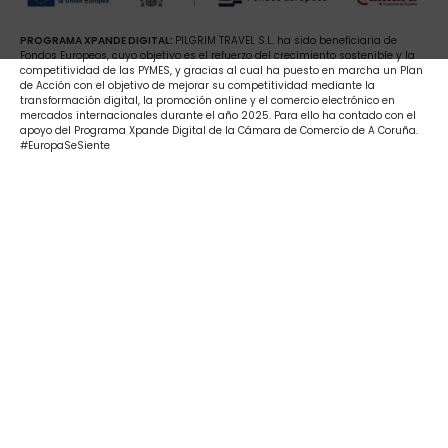
PROGRAMA XPANDE DIGITAL:
PILGRIM TRAVEL S.L. ha sido beneficiaria de
Fondos Europeos, cuyo objetivo es el refuerzo del crecimiento sostenible y la
competitividad de las PYMES, y gracias al cual ha puesto en marcha un Plan
de Acción con el objetivo de mejorar su competitividad mediante la
transformación digital, la promoción online y el comercio electrónico en
mercados internacionales durante el año 2025. Para ello ha contado con el
apoyo del Programa Xpande Digital de la Cámara de Comercio de A Coruña.
#EuropaSeSiente