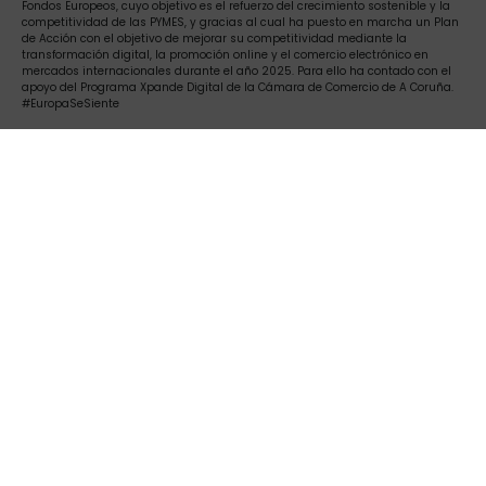
Fondos Europeos, cuyo objetivo es el refuerzo del crecimiento sostenible y la
competitividad de las PYMES, y gracias al cual ha puesto en marcha un Plan
de Acción con el objetivo de mejorar su competitividad mediante la
transformación digital, la promoción online y el comercio electrónico en
mercados internacionales durante el año 2025. Para ello ha contado con el
apoyo del Programa Xpande Digital de la Cámara de Comercio de A Coruña.
#EuropaSeSiente