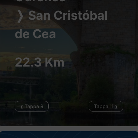
❭
San Cristóbal
de Cea
22.3 Km
Tappa 9
Tappa 11
❮
❯