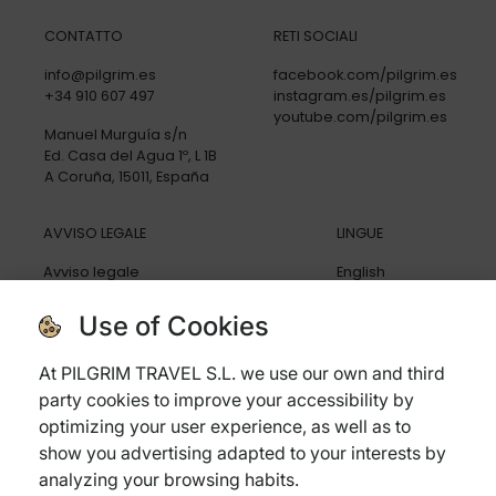
CONTATTO
RETI SOCIALI
info@pilgrim.es
facebook.com/pilgrim.es
+34 910 607 497
instagram.es/pilgrim.es
youtube.com/pilgrim.es
Manuel Murguía s/n
Ed. Casa del Agua 1º, L 1B
A Coruña, 15011, España
AVVISO LEGALE
LINGUE
Avviso legale
English
Politica di privacy
Español
Politica di cookies
Deutsch
Use of Cookies
Condizioni generali
Italiano
Politica di cancellazione
At PILGRIM TRAVEL S.L. we use our own and third
Assicurazione di viaggio
party cookies to improve your accessibility by
Domande frequenti
optimizing your user experience, as well as to
show you advertising adapted to your interests by
analyzing your browsing habits.